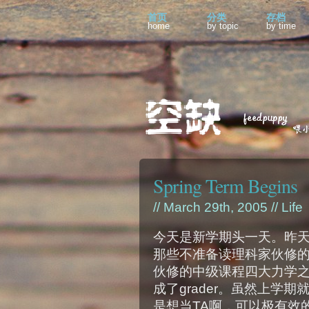
首页
分类
存档
home
by topic
by time
Spring Term Begins
// March 29th, 2005 //
Life
今天是新学期头一天。昨天
那些不准备读理科家伙修的普
伙修的中级课程四大力学之
成了grader。虽然上学
是想当TA啊，可以极有效