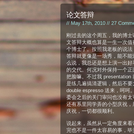
论文答辩
// May 17th, 2010 //
27 Comme
刚过去的这个周五，我的博士
文答辩大概也算是一生一次值
个博士了。按照我老板的说法
答辩就更像是一场秀，能不能
么说，我总还是想上演一出好
的交代。何况对外保持一个正
把脸嘛。不过我 presenta
是练几遍搞清逻辑，然后不要
double espresso 
委会之后的关门审问也没有太
还有系里同学弄的小型庆祝，
庆祝，一切都很顺利。
说起来，虽然从一定角度来看
完也不是一件太容易的事，毕