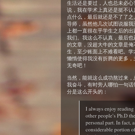
生活还是要过，人也总未必心
说，我在学术上真还是挺不认
点什么，最后就还是不了了之
导师，虽然他几次试图说服我
上都一直很在乎学生之后的出
我们。我这么不认真，最后也
的文章，没超大牛的文章是俺
生，至少账面上不难看吧。学
懒惰使得我没有折腾的更多，
无奇吧！
当然，能就这么成功熬过来，
我奋斗，有时旁人哪怕一句话
分是这么开头的：
I always enjoy readin
other people’s Ph.D the
personal part. In fact,
considerable portion of 