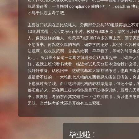
就是懒得看，一直拖到 compliance 催的不行了，deadline 快
才终于决定去考了吧。
主要这门试实在是比较耗人，分两部分总共250道题再加上不
10道测试题，活活要考6个小时。教材有800多页，厚的可以砸
人。像我这样的懒人，每天早7点到晚7点多的班上完，回了家
不想看书。何况这么厚的东西，偏数学的还好，其他什么各种
法规啊，税收政策啊，交易条款啊，早早看了，等考的时候也
记-_-。所以差不多这一两周才算是决定认真看起来，小老板人
好，说我上班想看书就看，临近考试几天也基本没给我什么活
我好好准备。话说回来，这破试基本大家都得考过，也真没听
谁最后不过的，一大堆乱七八糟的东西看起来痛苦归痛苦，突
下也就过去了呗。而且这培训机构的教材厚是厚，但还不错，
都汇集起来，还在网上提供很多题目可以模拟训练。最后几天
书，做做题，考的东西其实知道一下也都挺有用，所以也没感
乏味。当然快考前就还是开始有点点紧张。
毕业啦！