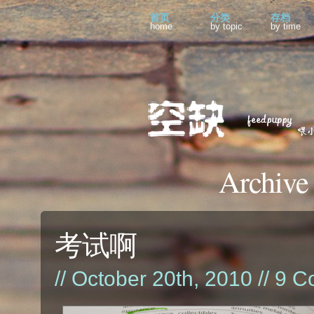
首页
分类
存档
home
by topic
by time
Archive
考试啊
// October 20th, 2010 //
9 C