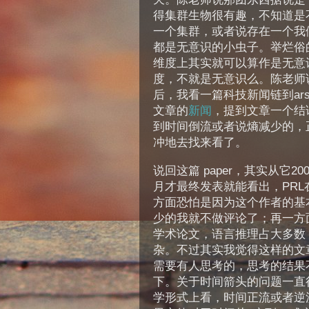
得集群生物很有趣，不知道是
一个集群，或者说存在一个我
都是无意识的小虫子。举烂俗
维度上其实就可以算作是无意
度，不就是无意识么。陈老师
后，我看一篇科技新闻链到arst
文章的
新闻
，提到文章一个结
到时间倒流或者说熵减少的，
冲地去找来看了。
说回这篇 paper，其实从它2
月才最终发表就能看出，PR
方面恐怕是因为这个作者的基本思
少的我就不做评论了；再一方
学术论文，语言推理占大多数
杂。不过其实我觉得这样的文
需要有人思考的，思考的结果
下。关于时间箭头的问题一直
学形式上看，时间正流或者逆