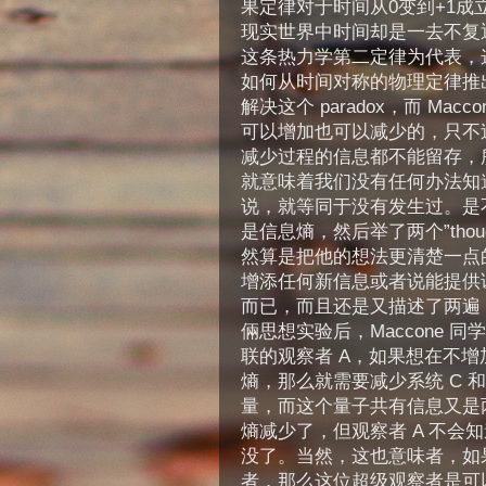
果定律对于时间从0变到+1成
现实世界中时间却是一去不复
这条热力学第二定律为代表，这就有了
如何从时间对称的物理定律推
解决这个 paradox，而 M
可以增加也可以减少的，只不
减少过程的信息都不能留存，
就意味着我们没有任何办法知
说，就等同于没有发生过。是
是信息熵，然后举了两个”thoug
然算是把他的想法更清楚一点
增添任何新信息或者说能提供
而已，而且还是又描述了两遍
倆思想实验后，Maccone 同
联的观察者 A，如果想在不增加 r
熵，那么就需要减少系统 C 和
量，而这个量子共有信息又是两
熵减少了，但观察者 A 不会知
没了。当然，这也意味者，如果
者，那么这位超级观察者是可以