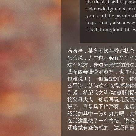
the thesis itself is per
acknowledgments are no
you to all the people w
importantly also a way
I had throughout this 
哈哈哈，某夜困顿半昏迷状态
怎么说，人生也不会有多少个
这个地方，身边来来往往的这
些东西会慢慢消逝掉，也许有
也难说！），但酸酸的说，你
么平淡，就为这个也得感谢你
别紧，希望论文终稿能顺利提
接父母大人，然后再玩几天回
班了，真是马不停蹄呀。最后
绍我的其中一张幻灯片吧，大
在我这里做了一个终结。说起
还略觉有些伤感的，这还真是