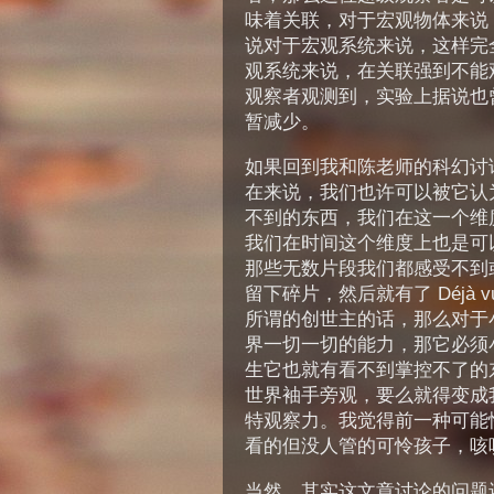
味着关联，对于宏观物体来说
说对于宏观系统来说，这样完
观系统来说，在关联强到不能
观察者观测到，实验上据说也
暂减少。
如果回到我和陈老师的科幻讨
在来说，我们也许可以被它认
不到的东西，我们在这一个维
我们在时间这个维度上也是可
那些无数片段我们都感受不到
留下碎片，然后就有了 Déjà
所谓的创世主的话，那么对于
界一切一切的能力，那它必须
生它也就有看不到掌控不了的
世界袖手旁观，要么就得变成
特观察力。我觉得前一种可能
看的但没人管的可怜孩子，咳
当然，其实这文章讨论的问题