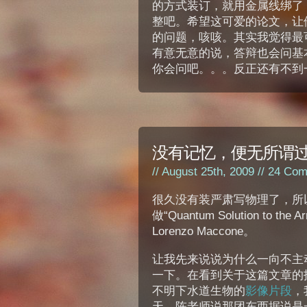
的方式装订，就用金属线绑了
整吧。希望这可爱的论文，让
的问题，咳咳。其实我觉得最
有意无意的说，答辩也会问基
你会问吧。。。反正还有不到
没有记忆，便无所谓
// August 25th, 2009 //
24 Com
很久没有装严肃写物理了，所
做“Quantum Solution to th
Lorenzo Maccone。
让我先来说说为什么一向不主动找
一下。在看到关于这篇文章的
不明下水道生物的
影像片段
，
天。陈老师说那团东西据说是