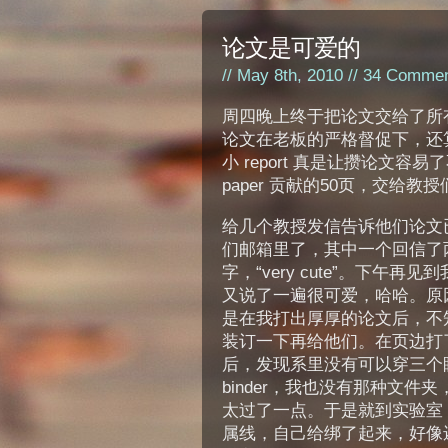
论文是可爱的
// May 8th, 2010 //
34 Commen
周四晚上终于把论文交给了所
论文在老板的严格督促下，还算不
小 report 真是让攒论文
paper 贡献的50页，交给
给几个教授发信告诉他们论文
们邮箱里了，其中一个回信了
字，“very cute”。下午再
又说了一遍很可爱，哈哈。原
是在我打出厚厚的论文后，不
装订一下再给他们。在页边打
后，发现系里没有可以穿三个
binder，我也没有那种文件
太过了一点。于是就到实验室
属线，自己给绑了起来，好像还不