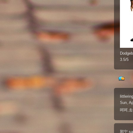
Dodgeba
3.5/5
littlerin
Sun, Ap
呵呵,去
郭宁
sa