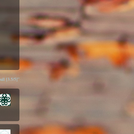
ll [3.5/5]”