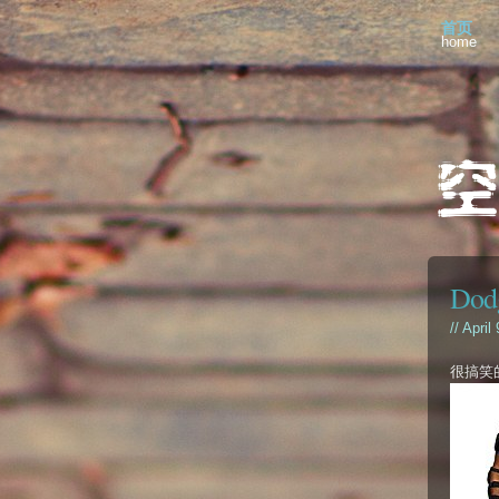
首页
home
Dodg
// April
很搞笑