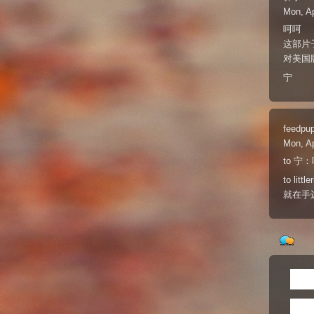
Mon, A
呵呵
这部片
对美国
宁
feedpu
Mon, Ap
to 
to l
就在手