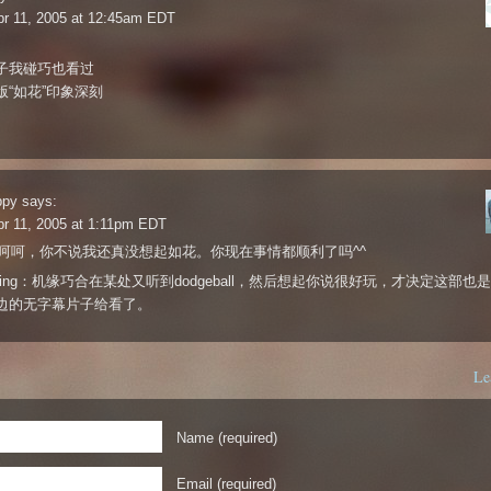
pr 11, 2005 at 12:45am EDT
子我碰巧也看过
版“如花”印象深刻
ppy
says:
r 11, 2005 at 1:11pm EDT
宁：呵呵，你不说我还真没想起如花。你现在事情都顺利了吗^^
ittlering：机缘巧合在某处又听到dodgeball，然后想起你说很好玩，才决定这部也
边的无字幕片子给看了。
Le
Name (required)
Email (required)