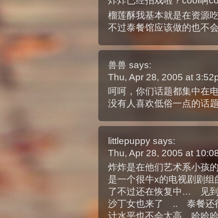
炸炸已经拍戏啦？cool啊c
榴莲酥我基本就是在资源
不过泰餐馆应该做的也不
兽兽
says:
Thu, Apr 28, 2005 at 3:5
呵呵，你们话题都集中在
没有人喜欢低俗一点的话
littlepuppy
says:
Thu, Apr 28, 2005 at 10:
炸炸是在他们艺术系小孩
是一个很牛x的电视剧剧组
了不过还在恢复中… 见到
沙丁女也来了 .. 泰餐还行
计水平也不会太高 哈哈