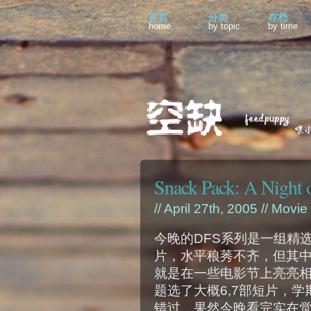
首页
分类
存档
home
by topic
by time
Snack Pack: A Night o
// April 27th, 2005 //
Movie
今晚的DFS系列是一组精选的
片，水平稂莠不齐，但其
就是在一些电影节上亮亮相。
题选了大概6,7部短片，
错过，果然今晚看完实在