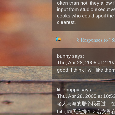
often than not, they allow 
input from studio executiv
cooks who could spoil the
clearest.
8 Responses to “S
bunny
says:
Thu, Apr 28, 2005 at 2:2
good. I think I will like the
littlepuppy
says:
Thu, Apr 28, 2005 at 10:
老人与海的那个我看过 在o
hihi, 昨天兜携１２名