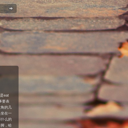
eat
事要表
主角的几
人坐在一
啊什么的
一脚，哈