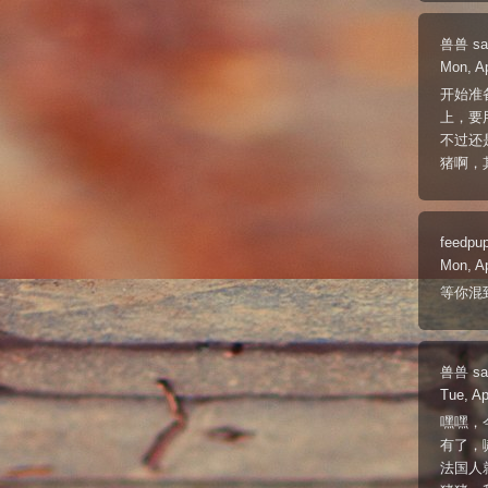
兽兽
sa
Mon, A
开始准
上，要
不过还
猪啊，
feedpu
Mon, A
等你混到
兽兽
sa
Tue, Ap
嘿嘿，
有了，
法国人