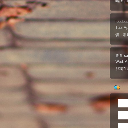
猪猪，
feedpu
Tue, Ap
切，那
兽兽
sa
Wed, A
那我在