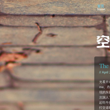
首页
home
The 
// April
光看片
me。
现的东
次踢人
起吃牛
打交道