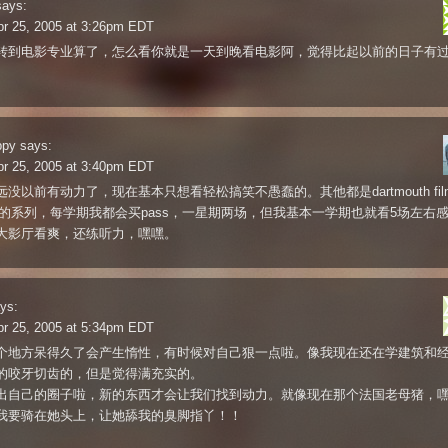
says:
pr 25, 2005 at 3:26pm EDT
转到电影专业算了，怎么看你就是一天到晚看电影阿，觉得比起以前的日子有
ppy
says:
pr 25, 2005 at 3:40pm EDT
没以前有动力了，现在基本只想看轻松搞笑不愚蠢的。其他都是dartmouth fil
iety的系列，每学期我都会买pass，一星期两场，但我基本一学期也就看5场左右
大影厅看爽，还练听力，嘿嘿。
ys:
pr 25, 2005 at 5:34pm EDT
个地方呆得久了会产生惰性，有时候对自己狠一点啦。像我现在还在学建筑和
的咬牙切齿的，但是觉得满充实的。
出自己的圈子啦，新的东西才会让我们找到动力。就像现在那个法国老母猪，
我要骑在她头上，让她舔我的臭脚指丫！！