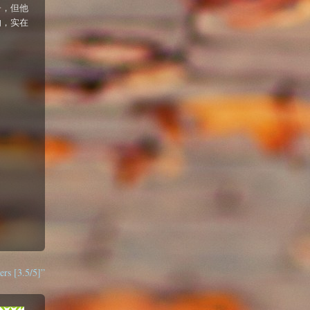
子，但他
的，实在
rs [3.5/5]”