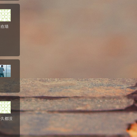
挂在墙
）
好久都没