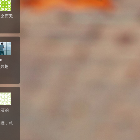
过之而无
m
感兴趣
经济的
嘿嘿，总