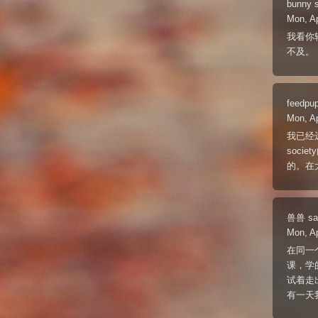
bunny
Mon, A
我看你
不及。
feedpu
Mon, A
我已经远
soc
的。在
兽兽
sa
Mon, A
在同一
课，学
试着走
有一天