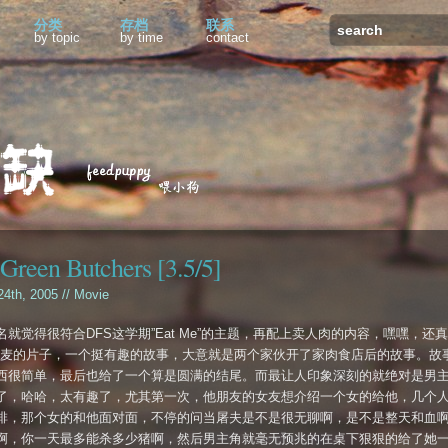
分类
存档
联系
by topic
by time
contact
Green Butchers [3.5/5]
 24th, 2005 //
Movie
名就觉得很符合DFS这学期”Eat Me”的主题，再配上卖人肉的内容，嘿嘿，还真是
丹麦的片子，一个挺有趣的故事，大意就是两个家伙开了家肉食店后的故事。故
西很简单，最后也给了一个算是圆满的结尾。而最让人印象深刻的就绝对是男
了，哈哈，太有趣了，尤其第一次，他朋友的女友想介绍一个女的给他，几个
排，那个女的和他面对面，不停的问当屠夫是不是很无聊啊，是不是整天和血
啊，你一天最多能杀多少猪啊，然后男主角就毫无预兆的在桌下狠狠的给了她