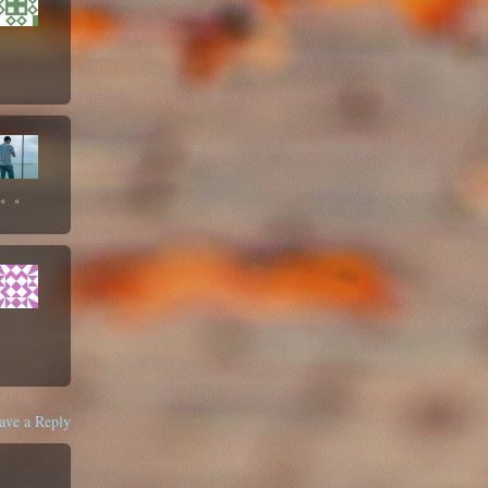
。。。
ave a Reply