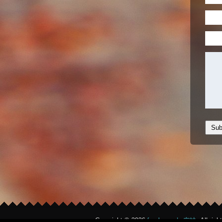
Copyright © 2026
feedpuppy's 空缺
. All rig