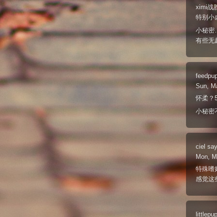
ximi
特别小
小秘密
有些无趣
feedpu
Sun, M
怀柔？
小秘密
ciel
say
Mon, M
特殊嗜好
感觉这
littlepu