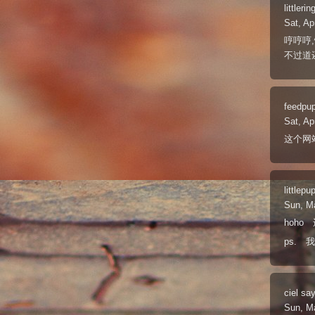
littlerin
Sat, Ap
哼哼哼
不过道还
feedpu
Sat, Ap
这个网
littlepu
Sun, M
hoh
ps. 
ciel
say
Sun, M