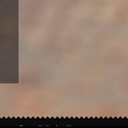
Theme modified from
Irresistible