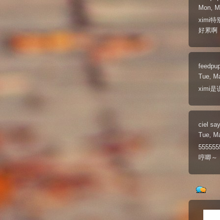
Mon, M
ximi
好累啊
feedpu
Tue, M
xim
ciel
say
Tue, M
5555
哼唧～