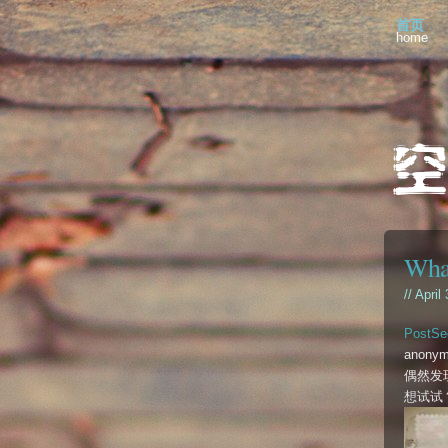
首页
home
What
// April
PostSe
anonym
偶然发
想试试