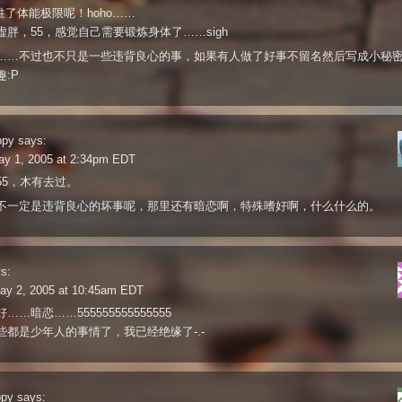
战胜了体能极限呢！hoho……
虚胖，55，感觉自己需要锻炼身体了……sigh
……不过也不只是一些违背良心的事，如果有人做了好事不留名然后写成小秘
:P
ppy
says:
ay 1, 2005 at 2:34pm EDT
55，木有去过。
不一定是违背良心的坏事呢，那里还有暗恋啊，特殊嗜好啊，什么什么的。
s:
ay 2, 2005 at 10:45am EDT
……暗恋……555555555555555
些都是少年人的事情了，我已经绝缘了-.-
ppy
says: