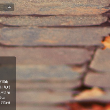
坐下看电
到开场时
，用介绍
小店，
，纯新鲜