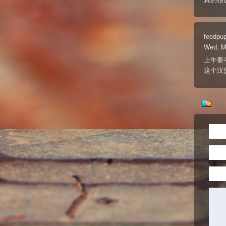
feedpu
Wed, M
上午要
这个汉