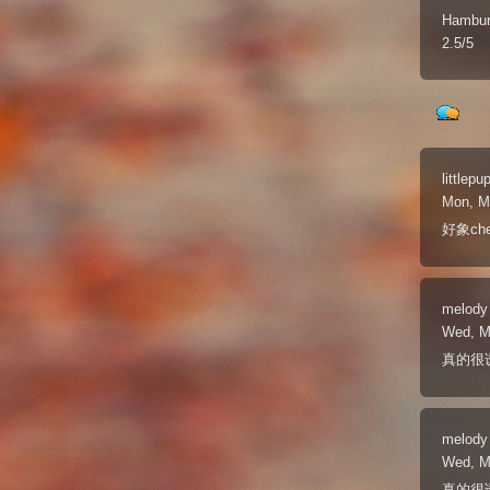
Hambur
2.5/5
littlepu
Mon, M
好象ch
melody
Wed, M
真的很
melody
Wed, M
真的很