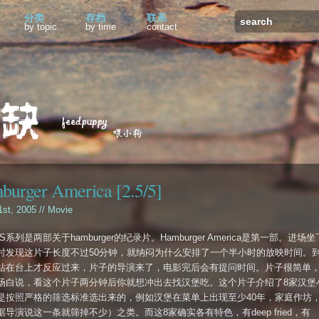
分类
存档
联系
by topic
by time
contact
urger America [2.5/5]
1st, 2005 //
Movie
S系列是两部关于hamburger的纪录片。Hamburger America是第一部。进场
时发现这片子长度不过50分钟，就纳闷为什么安排了一个半小时的放映时间。
站在台上才反应过来，片子的导演来了，电影完后会有提问时间。片子很简单
场白说，看这个片子两分钟后你就想冲出去找汉堡吃。这个片子介绍了8家汉堡
是按照严格的筛选标准选出来的，例如汉堡在菜单上出现至少40年，家庭作坊
据导演说这一条就筛掉不少）之类。而这8家确实各有特色，有deep fried，有