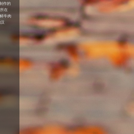
鲜制作的
e所在
新鲜牛肉
的汉