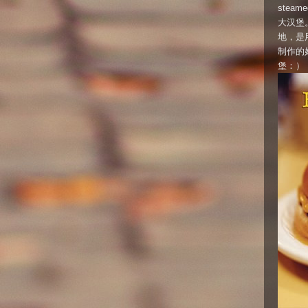
stea
大汉堡。
地，是
制作的
堡：）