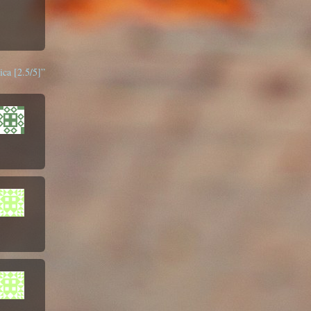
ca [2.5/5]”