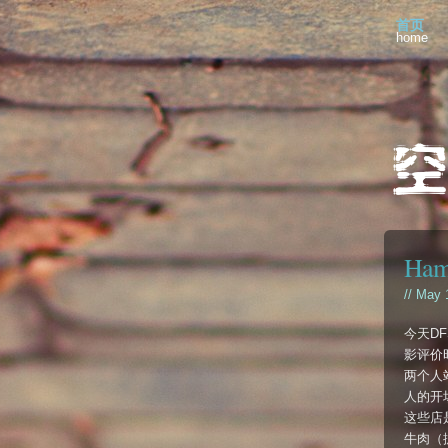
首页
home
Hamb
// May 
今天DF
影评价
两个人
人的开
这些店
牛肉（