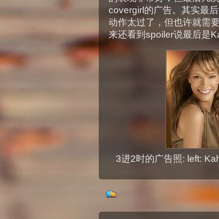
covergirl的广告。其实最
动作太过了，但也许就需要这样
来还看到spoiler说最后是
3进2时的广告照: left: Ka