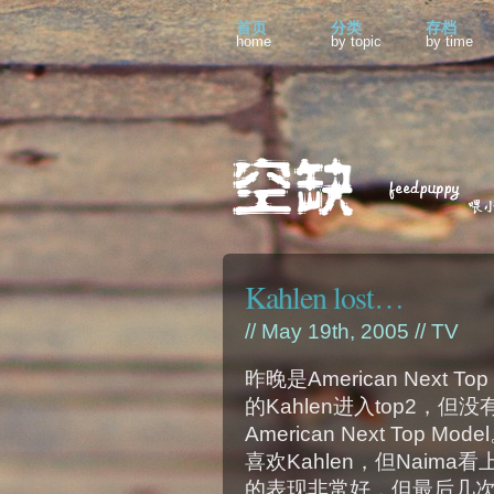
首页
分类
存档
home
by topic
by time
Kahlen lost…
// May 19th, 2005 //
TV
昨晚是American Next Top
的Kahlen进入top2，但
American Next Top M
喜欢Kahlen，但Naima
的表现非常好，但最后几次