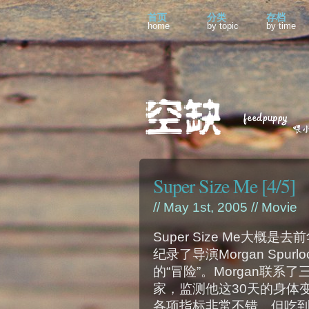
首页
分类
存档
home
by topic
by time
Super Size Me [4/5]
// May 1st, 2005 //
Movie
Super Size Me大概
纪录了导演Morgan Spur
的“冒险”。Morgan联
家，监测他这30天的身体
各项指标非常不错。但吃