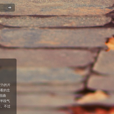
智力的片
想看的念
扭曲
。前半段气
套。不过