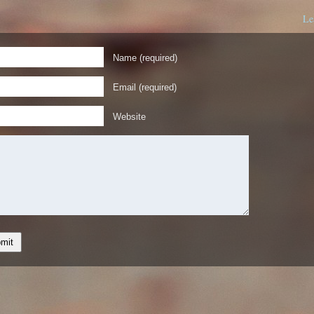
Le
Name (required)
Email (required)
Website