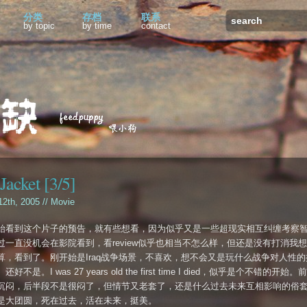
分类
存档
联系
by topic
by time
contact
Jacket [3/5]
12th, 2005 //
Movie
始看到这个片子的预告，就有些想看，因为似乎又是一些超现实相互纠缠考察
过一直没机会在影院看到，看review似乎也相当不怎么样，但还是没有打消我
算，看到了。刚开始是Iraq战争场景，不喜欢，想不会又是玩什么战争对人性的
好不是。I was 27 years old the first time I died，似乎是个不错的开始
沉闷，后半段不是很闷了，但情节又老套了，还是什么过去未来互相影响的俗
是大团圆，死在过去，活在未来，挺美。