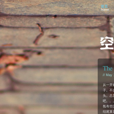
首页
home
The 
// May 
从一开
子。不
头。总
吧。。。还
氛有些
结尾算