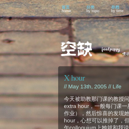
首页
分类
存档
home
by topic
by time
X hour
// May 13th, 2005 //
Life
今天被助教那门课的教授问能
extra hour，一般每
作业），然后惊喜的发现她
hour，心想可以推掉了
午colloquium上她就和