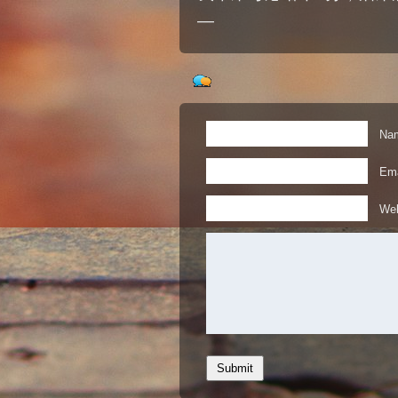
—
Nam
Ema
Web