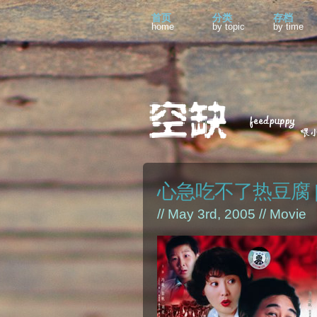
首页
分类
存档
home
by topic
by time
心急吃不了热豆腐 [3
// May 3rd, 2005 //
Movie