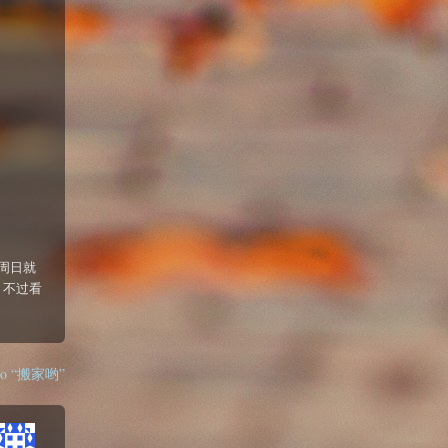
周日就
。不过看
s to “搬家哟”