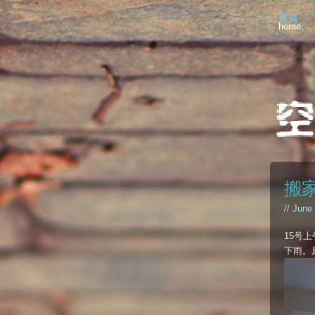
首页
home
搬
// June
15号
下雨。