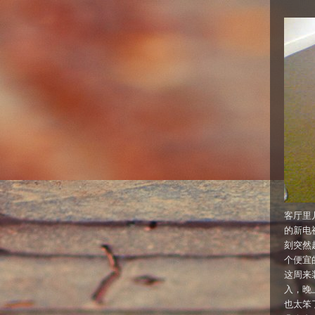
客厅里
的新电
刻突然
个便宜的
这周来
入，晚
也太笨