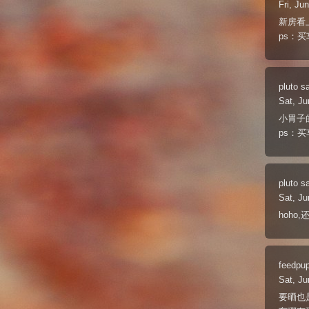
Fri, Ju
新房看
ps：
pluto
s
Sat, Ju
小胃子
ps：
pluto
s
Sat, Ju
hoho
feedpu
Sat, Ju
要晒也