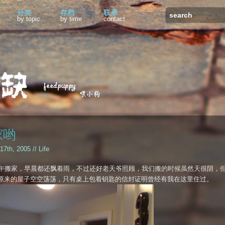
分类
存档
联系
by topic
by time
contact
家哟
 17th, 2005 //
Life
上午搬家，早晨都还飘着雨，不过还好老天爷照顾，我们搬的时候虽然天很阴，
原来的屋子空空荡荡，只有桌上包着钥匙的信封证明曾经有我在这里住过。