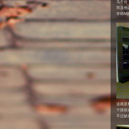
几个台，
而且他
学IB
这就是
个挂在
不过缺