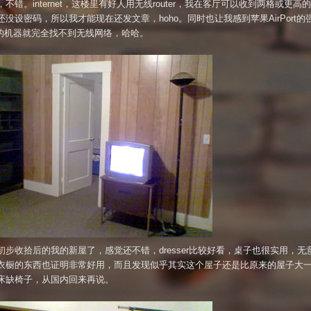
不错。internet，这楼里有好人用无线router，我在客厅可以收到两格或更高
还没设密码，所以我才能现在还发文章，hoho。同时也让我感到苹果AirPort的
M的机器就完全找不到无线网络，哈哈。
初步收拾后的我的新屋了，感觉还不错，dresser比较好看，桌子也很实用，无
衣橱的东西也证明非常好用，而且发现似乎其实这个屋子还是比原来的屋子大
床缺椅子，从国内回来再说。