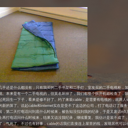
几乎还是什么都没有，只有我买的二手书架和二手灯，室友买的二手电视柜，
视。本来是有一个二手电视的，但莫名坏掉了，我们都整个拆开机箱检查了，
起死回生一下子，看来是修不好了。约了来装cable，是需要有电视的，就两人sh
新的算了。说起cable和internet实在是受不了这边的公司，打了电话订了服
装，第二天打电话问到底什么时候来，被告知没找到我的纪录，于是又废话n久
上再打电话问什么时候来，结果又说没我纪录，继续重复。我估计是装不成了
了，气死了。不过也有好事，cable的话我们直接连上屋里的线，发现居然可以收