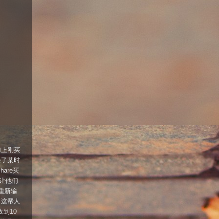
加上刚买
除了某时
are买
务让他们
重新输
，这帮人
到10