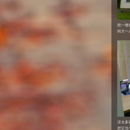
把一堆
间大一点
没太多
把它当