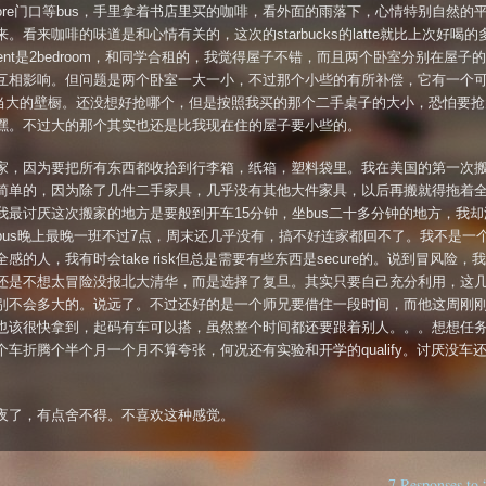
kstore门口等bus，手里拿着书店里买的咖啡，看外面的雨落下，心情特别自然的
。看来咖啡的味道是和心情有关的，这次的starbucks的latte就比上次好喝
tment是2bedroom，和同学合租的，我觉得屋子不错，而且两个卧室分别在屋子
互相影响。但问题是两个卧室一大一小，不过那个小些的有所补偿，它有一个可以
相当大的壁橱。还没想好抢哪个，但是按照我买的那个二手桌子的大小，恐怕要抢
嘿。不过大的那个其实也还是比我现在住的屋子要小些的。
家，因为要把所有东西都收拾到行李箱，纸箱，塑料袋里。我在美国的第一次
简单的，因为除了几件二手家具，几乎没有其他大件家具，以后再搬就得拖着
我最讨厌这次搬家的地方是要般到开车15分钟，坐bus二十多分钟的地方，我却
bus晚上最晚一班不过7点，周末还几乎没有，搞不好连家都回不了。我不是一
感的人，我有时会take risk但总是需要有些东西是secure的。说到冒风险，
还是不想太冒险没报北大清华，而是选择了复旦。其实只要自己充分利用，这
别不会多大的。说远了。不过还好的是一个师兄要借住一段时间，而他这周刚
也该很快拿到，起码有车可以搭，虽然整个时间都还要跟着别人。。。想想任
个车折腾个半个月一个月不算夸张，何况还有实验和开学的qualify。讨厌没车
夜了，有点舍不得。不喜欢这种感觉。
7 Responses 