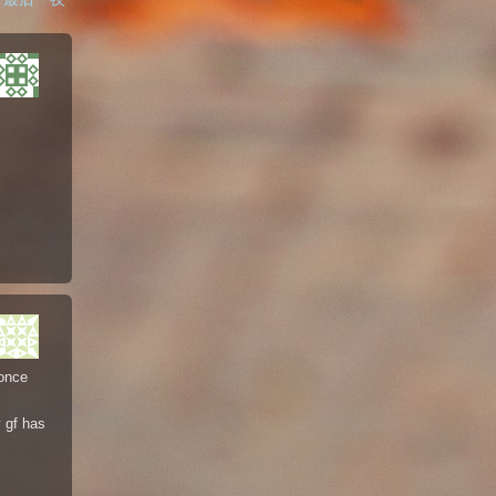
 once
y gf has