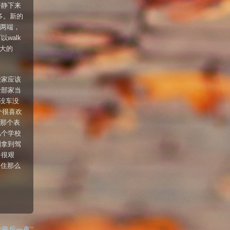
平静下来
的多。新的
的两端，
walk
大的
搬家应该
全部家当
没车没
个很喜欢
我那个表
几个学校
刚拿到驾
务很艰
还住那么
to “最后一夜”