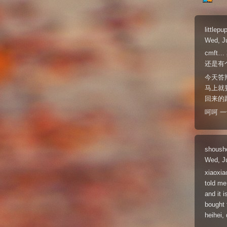
littlepu
Wed, J
cmf
还是有
今天答辩
马上就
回来的
呵呵 一
shoush
Wed, J
xiaoxia
told me
and it 
bought 
heihei, 