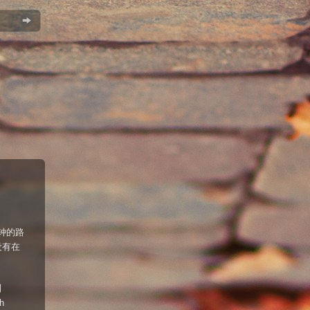
钟的路
没有在
到
h