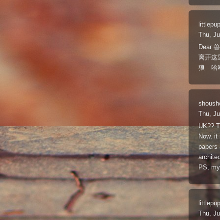
littlepu
Thu, J
Dea
离开这
狼 哈哈哈
shoush
Thu, Ju
UK?? Th
Now, it
papers 
archite
PS, my 
littlepu
Thu, Ju