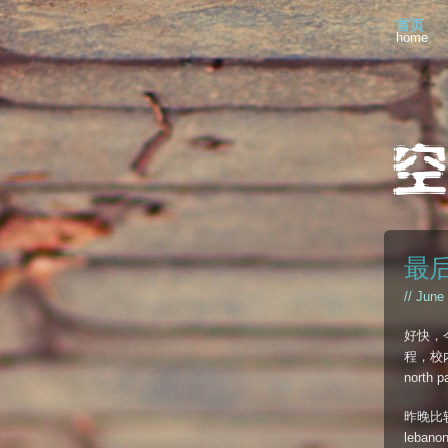
首页
home
最
// June
好快，
程，校
nort
昨晚比
leba