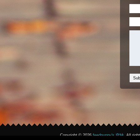
Copyright © 2026
feedpuppy's 空缺
. All rig