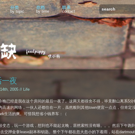
分类
存档
联系
by topic
by time
contact
后一夜
 14th, 2005 //
Life
今晚已经是我在这个房间的最后一夜了。这两天都很舍不得，毕竟翻山离系5分
内高速的网络，一伙人还都住在一片，虽然般到其他town便宜一点点，但肯定
h park生活的爽。可惜我想省小钱养车：（
较变态，玩一个游戏，想到也不能起太晚，居然索性没有睡。。。然后下午跑
non去交押金拿lease副本和钥匙。整个下午都在忽大忽小的下着雨，站在dartmout