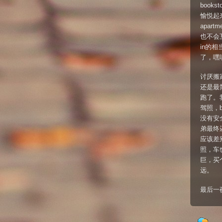
boo
愉悦起来
apar
也不会
in的
了，嘿
讨厌搬
还是最
跑了。
驾照，
没有安全
弟最终
应该差
照，车
巨，买
远。
最后一