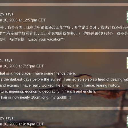
ppy
says:
un 16, 2005 at 12:57pm EDT
r 兽兽，我去英国，现在连申请都还没回复学校，开学是１０月，我估计我还没有
里^^,有空回学校看看吧，反正小智知道我在哪儿:) 你跟弟弟都很贴心 都不
 玩得愉快 Enjoy your vacation^^
ou
says:
n 16, 2005 at 7:27pm EDT
at is a nice place. I have some friends there.
 is the darkest days before the sunset. I am so so so so so tired of dealing wi
and exams. I have really worked like a machine in france, learing history,
cture, ingening, economy, geography in french and english.
hair is now nearly 10cm long, my god!!!!!!!
ppy
says:
n 16, 2005 at 9:36pm EDT