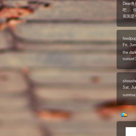
Dea
吧 … 
英国是
feedpu
Fri, Ju
the dar
sunset
shoush
Sat, Ju
sunrise