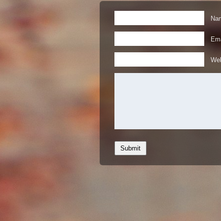
Nam
Ema
Web