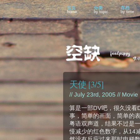
首页
分类
存档
home
by topic
by time
天使 [3/5]
// July 23rd, 2005 //
Movie
算是一部DV吧，很久没看
事，简单的画面，简单的
粤语双声道，结果不过是
慢减少的红色数字，从14
然没有反应过来那时电梯