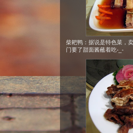
柴耙鸭：据说是特色菜，
门要了甜面酱蘸着吃-_-