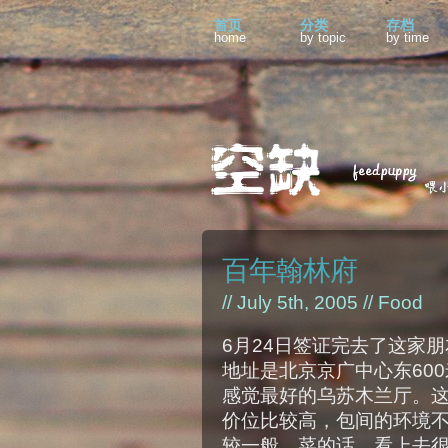
首页
分类
存档
home
by topic
by time
百年翰林府
// July 5th, 2005 //
Food
6月24日签证完去了这家
地址是北京京广中心东60
感觉最好的乌苏木兰厅。
价位比较高，包间的环境
较一般。菜的话，看上去