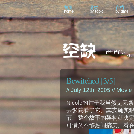
首页
分类
存档
home
by topic
by time
Bewitched [3/5]
// July 12th, 2005 //
Movie
Nicole的片子我当然是无
去影院看了它。其实确实
节。整个故事的架构就决
可惜又不够热闹搞笑。看在有