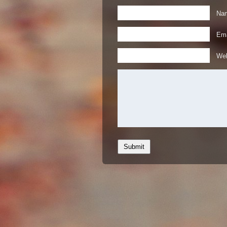
Nam
Ema
Web