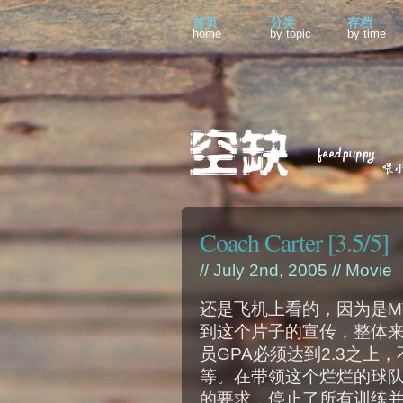
首页
分类
存档
home
by topic
by time
Coach Carter [3.5/5]
// July 2nd, 2005 //
Movie
还是飞机上看的，因为是M
到这个片子的宣传，整体
员GPA必须达到2.3之
等。在带领这个烂烂的球
的要求，停止了所有训练