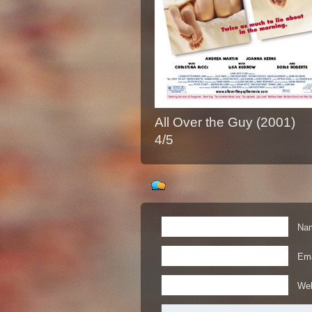
All Over the Guy (2001)
4/5
Nam
Ema
Web