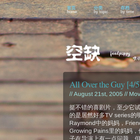
首页
分类
存档
home
by topic
by time
All Over the Guy [4/5
// August 21st, 2005 //
Mov
挺不错的喜剧片，至少它
的是居然好多TV series的明
Raymond中的妈妈，Frien
Growing Pains里
子在导演上有一点问题，