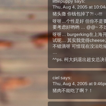
littlepuppy
says:
Thu, Aug 4, 2005 at 10:
猪头撒 你钱包掉了?! -.-!!!
呀呀…个性是好 但你不是
要考虑好哟哟 … @@~ 不
呀呀… burgerking
试呢… 其实我觉得chee
不错滴呀 可惜现在没法吃猪
…
^^ps. 柯大妈退出超女总决赛
ciel
says:
Thu, Aug 4, 2005 at 9:46
猪肉不能吃了啊？！