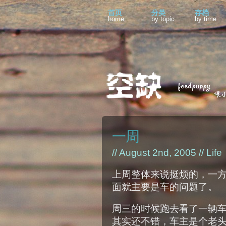
首页
分类
存档
home
by topic
by time
一周
// August 2nd, 2005 //
Life
上周整体来说挺烦的，一
面就主要是车的问题了。
周三的时候跑去看了一辆车，是1
其实还不错，车主是个老