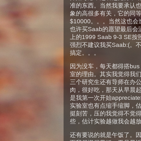
准的东西。当然我要承认
象的高很多有关，它的同等
$10000。。。当然这也
也许买Saab的愿望最后
上的1999 Saab 9-3
强烈不建议我买Saab:(
搞定。。。
因为没车，每天都得搭bu
室的理由。其实我觉得我
三个研究生还有导师在办公室
肉，很好吃，那天从早晨
是我第一次开始appreci
实验室也有点缩手缩脚，
挺刻苦，压的我觉得不觉
些，估计实验越做我会越
还有要说的就是午饭了。