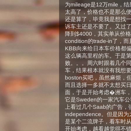
为mileage是12万mil
太高了，价格也不是那么便
还是算了，毕竟我是想找一
诉车主还是不要了。又过了
降到$4000，其实单从价
condition的trade-
KBB向来给日本车价格都
这么辆高里程的车。于是
败。。。周六时跟着几个同学
车，结果根本就没有我想
boston买吧，虽然麻烦
而且选择一多就不太想买
面，于是开始考虑�洲车，
它是Sweden的一家汽车
上看过几个Saab的广告，强调个
independence。但
是某个二流牌子，看车时
开始考虑，越看越觉得不