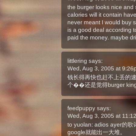
the burger looks nice an
calories will it contain hav
never meant I would buy st
is a good deal according t
paid the money. maybe dr
littlering
says:
Wed, Aug 3, 2005 at 9:2
钱长得再快也赶不上丢的速
个��还是觉得burger king
feedpuppy
says:
Wed, Aug 3, 2005 at 11:
to yuolan: adios ayer
google就能出一大堆。