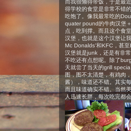
而我很懒得带饭，于是最
得学校的食堂是非常不错的
吃饱了。像我最常吃的Double
quater pound的牛肉汉
点，吃到撑。而且这个食
汉堡，也就是这个汉堡让
Mc Donalds’和KFC，
汉堡就是junk，还是有
不吃还有点想呢。除了burg
天就尝了当天的grill specia —
图，图不太清楚，有鸡肉，培
酱），味道还不错。其实
而且味道确实不错。当然
人迅速长胖，每次吃完都会