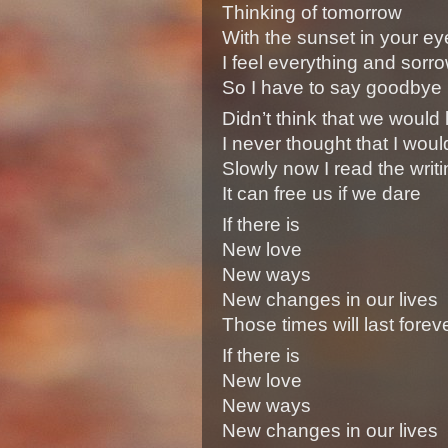
Thinking of tomorrow
With the sunset in your ey
I feel everything and sorr
So I have to say goodbye
Didn’t think that we would l
I never thought that I woul
Slowly now I read the writi
It can free us if we dare
If there is
New love
New ways
New changes in our lives
Those times will last forev
If there is
New love
New ways
New changes in our lives