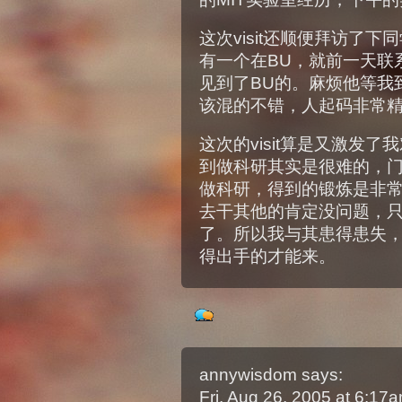
这次visit还顺便拜访了
有一个在BU，就前一天联
见到了BU的。麻烦他等我
该混的不错，人起码非常
这次的visit算是又激发
到做科研其实是很难的，
做科研，得到的锻炼是非常大
去干其他的肯定没问题，
了。所以我与其患得患失，
得出手的才能来。
annywisdom
says:
Fri, Aug 26, 2005 at 6:1