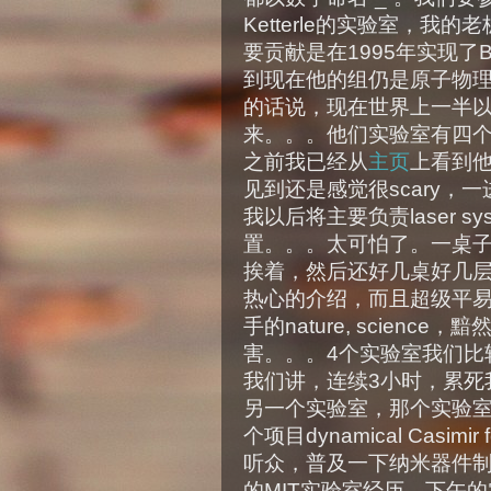
Ketterle的实验室，我的
要贡献是在1995年实现了Bose-E
到现在他的组仍是原子物
的话说，现在世界上一半
来。。。他们实验室有四个
之前我已经从
主页
上看到
见到还是感觉很scary，
我以后将主要负责laser 
置。。。太可怕了。一桌
挨着，然后还好几桌好几
热心的介绍，而且超级平
手的nature, scien
害。。。4个实验室我们比
我们讲，连续3小时，累死
另一个实验室，那个实验
个项目dynamical Casi
听众，普及一下纳米器件制作
的MIT实验室经历，下午