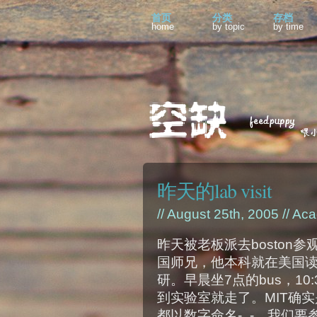
首页
分类
存档
home
by topic
by time
昨天的lab visit
// August 25th, 2005 //
Aca
昨天被老板派去boston
国师兄，他本科就在美国
研。早晨坐7点的bus，10
到实验室就走了。MIT确实是一
都以数字命名-_-。我们要参观的