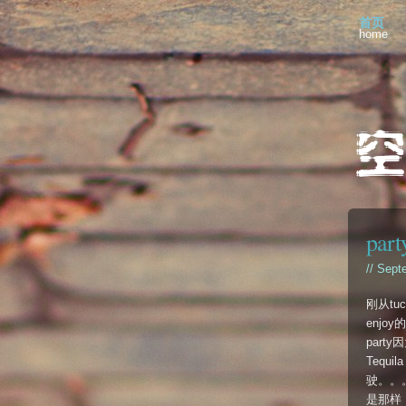
首页
home
par
// Sept
刚从tu
enj
par
Tequ
驶。。
是那样