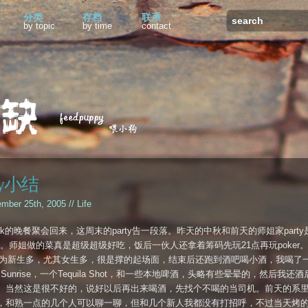
分类
存档
联系
by topic
by time
contact
ty小结
ember 25th, 2005 //
Life
ck的晚餐聚会回来，这周末的party告一段落。昨天的中秋和前天的师姐家party
oy的。师姐做的菜真是超级超级好吃，饭后一伙人还拿着筹码先玩21点再玩poker
ty因为新生多，尤其女生多，很是撑的起场面，结束后还跑到酒吧喝小酒，我喝了
ila Sunrise，一个Tequila Shot，和一些本地啤酒，头略有些晕晕的，然后我还
。当然这是很不好的，说好以后再出来喝酒，先找个不喝的当司机。前天的系里pa
，和熟一点的几个人可以聊一聊，但和几个新人我都没有打招呼，不过当天烤