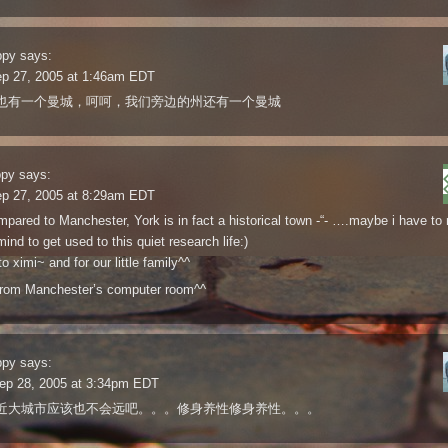
ppy
says:
ep 27, 2005 at 1:46am EDT
也有一个曼城，呵呵，我们旁边的州还有一个曼城
ppy
says:
ep 27, 2005 at 8:29am EDT
ared to Manchester, York is in fact a historical town -“- ….maybe i have to
ind to get used to this quiet research life:)
o ximi~ and for our little family^^
from Manchester’s computer room^^
ppy
says:
ep 28, 2005 at 3:34pm EDT
近大城市应该也不会远吧。。。修身养性修身养性。。。