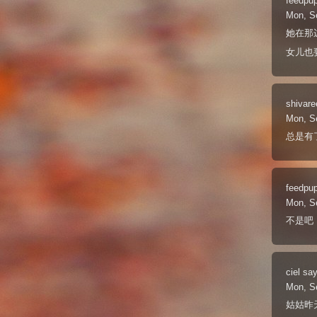
feedpu
Mon, S
她在那
女儿也
shivare
Mon, S
总是有了
feedpu
Mon, S
不是吧
ciel
say
Mon, S
姑姑昨天