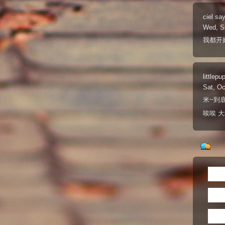
ciel
say
Wed, S
我都开
littlepu
Sat, Oc
米~到底
唉唉 