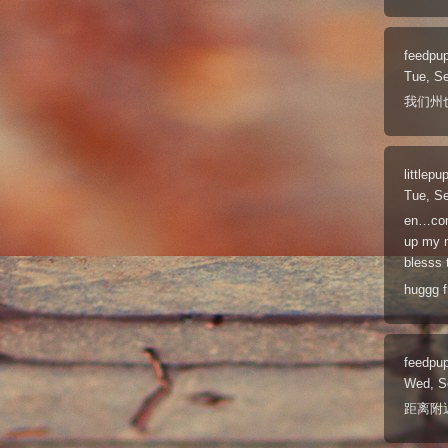
feedpu
Tue, S
我们州
littlepu
Tue, S
en…comp
up my m
blesss t
huggg 
feedpu
Wed, S
距离附