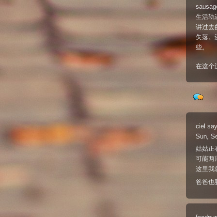
sau
生活轨
讲过去
失落。
些。
在这个
ciel
say
Sun, S
姑姑正
可能两
这里我
爸爸也