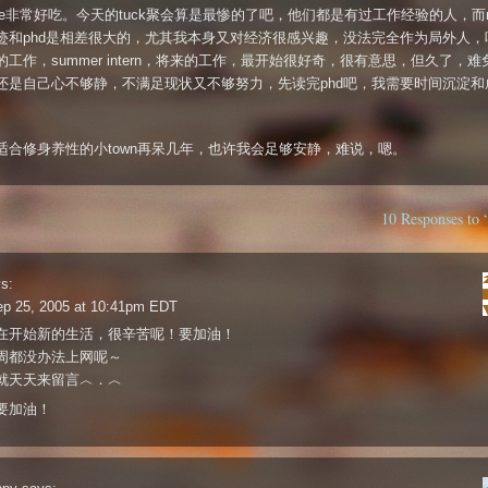
sage非常好吃。今天的tuck聚会算是最惨的了吧，他们都是有过工作经验的人，而
迹和phd是相差很大的，尤其我本身又对经济很感兴趣，没法完全作为局外人，
的工作，summer intern，将来的工作，最开始很好奇，很有意思，但久了，难
还是自己心不够静，不满足现状又不够努力，先读完phd吧，我需要时间沉淀和
适合修身养性的小town再呆几年，也许我会足够安静，难说，嗯。
10 Responses to
s:
ep 25, 2005 at 10:41pm EDT
在开始新的生活，很辛苦呢！要加油！
周都没办法上网呢～
就天天来留言︿．︿
要加油！