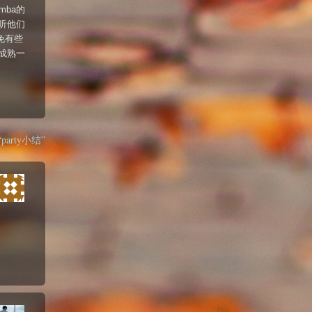
mba的
听他们
免有些
成熟一
 “party小结”