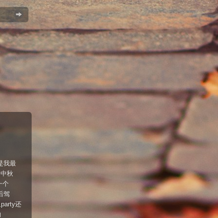
是我最
。中秋
一个
酒后驾
rty还
的