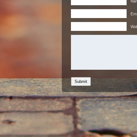
Nam
Ema
Web