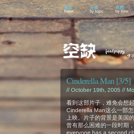
首页
分类
存档
home
by topic
by time
Cinderella Man [3/5]
// October 19th, 2005 //
Mo
看到这部片子，难免会想起Milli
Cinderella Man这
上映。片子的背景是美国
曾有那么困难的一段时期
everyone has a se