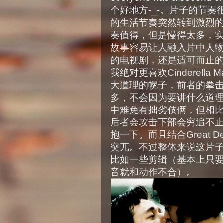
个好地方-_-。片子的节
的生活节奏突然转到激烈
奏值得，但是慢得太多，
故事容易让人融入片中人
的电视剧，还是适可而止的好。不过
我绝对更喜欢Cinderel
大道理的幌子，前者的拳
多，不会因为要讲什么道
中难免有拙劣伎俩，但相
后者会攻击下部会穷追不
抱一下。而且结合Great D
突兀。不过整体来说这片
比如一些剪辑（基本上只要
音就和动作不合）。