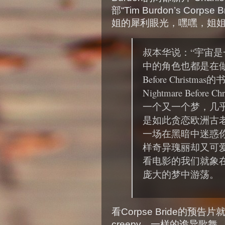
部“Tim Burdon’s Cor
姐的犀利眼光，嘿嘿，姐
叔本华说：“宇宙
中的角色也都是在做梦。
Before Christma
Nightmare Before
一个又一个梦，几
是如此贪恋欧洲古
一场在黑暗中迷惑
样奇异瑰丽却又可
看电影的我们就象
庞大的梦中游荡。
看Corpse Bride的预告
creepy，一样的诡异歌舞，