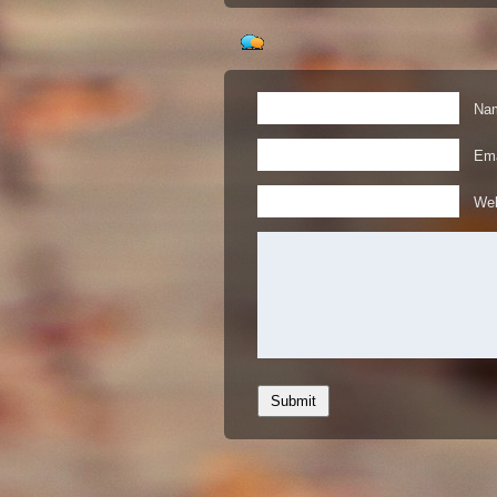
Nam
Ema
Web