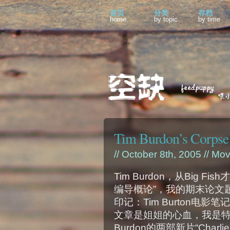
首页
分类
存档
home
by topic
by time
Tim Burdon’s Corpse 
// October 8th, 2005 //
Mov
Tim Burdon，从Big 
编导概论”，我的期末论文
印记：Tim Burton电
文章是姐姐的心血，我是特
Burdon的两部新片“Charlie a