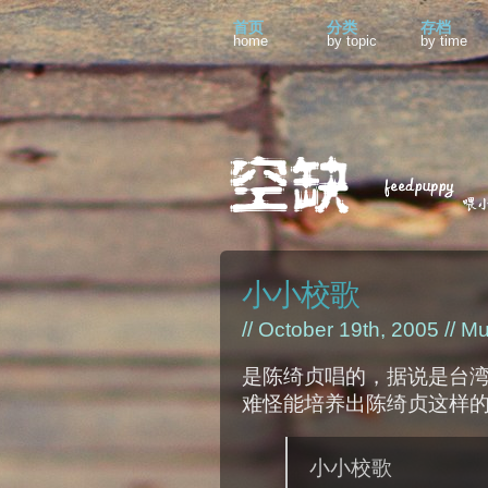
首页
分类
存档
home
by topic
by time
小小校歌
// October 19th, 2005 //
Mu
是陈绮贞唱的，据说是台
难怪能培养出陈绮贞这样的
小小校歌