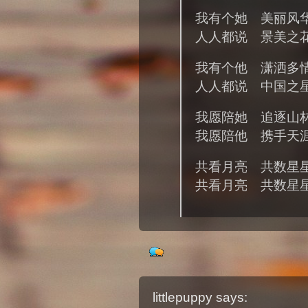
我有个她 美丽风
人人都说 景美之
我有个他 潇洒多
人人都说 中国之
我愿陪她 追逐山
我愿陪他 携手天
共看月亮 共数星
共看月亮 共数星
littlepuppy
says: