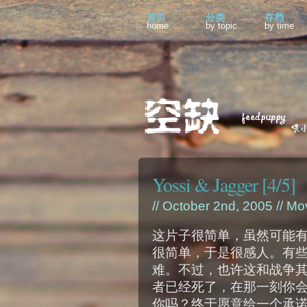
首页
分类
存档
home
by topic
by time
Yossi & Jagger [4/5]
// October 2nd, 2005 //
Mo
这片子很简单，虽然可能
很简单，于是很感人。有
难。不过，也许这和战争
者已经死了，在那一刻你
你吗？终于愿意给一个承