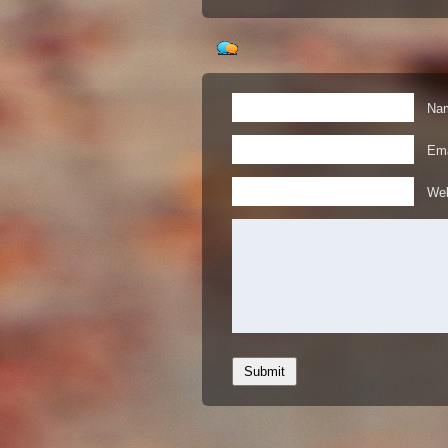
Nam
Ema
Web