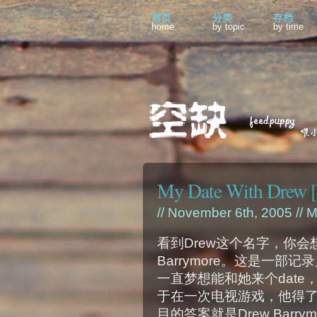
首页
分类
存档
home
by topic
by time
My Date With Drew [
// November 6th, 2005 //
M
看到Drew这个名字，你会
Barrymore。这是一部记
一直梦想能和她来个dat
于在一次电视游戏，他得了
目的答案就是Drew Barrym