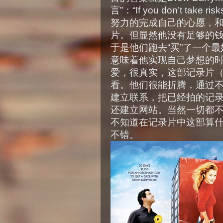
言”：“If you don’t take ris
努力的完成自己的心愿，和
片。但显然他没有足够的钱
于是他们跑去“买”了一个
意味着他实现自己梦想的时间
爱，很真实，这部记录片（其实
看。他们很能折腾，通过
建立联系，把已经拍的记录片做
还建立网站。当然一切都
不知道在记录片中这部算
不错。