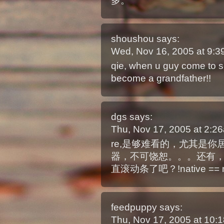
多。
shoushou
says:
Wed, Nov 16, 2005 at 9:
qie, when u guy come to 
become a grandfather!!
dgs
says:
Thu, Nov 17, 2005 at 2:
re,是够难看的，尤其是你居
器，不可饶恕。。。还有
直滚动条了吧？!native == n
feedpuppy
says:
Thu, Nov 17, 2005 at 10