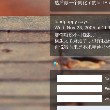
然后做一个简化了的for IE ve
feedpuppy
says:
Wed, Nov 23, 2005 at 11
那你就说不可饶恕了-_-
横版太多麻烦了，也许我
再说我向来是不求精通只
Nam
Ema
Web