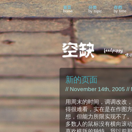
首页
分类
存档
home
by topic
by time
新的页面
// November 14th, 2005 //
用周末的时间，调调改改
得很难看，实在是在作图
想，但能力所限实现不了
多数人的鼠标没有横向滚
喜欢横版的独特，我以前