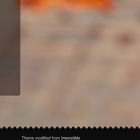
Theme modified from
Irresistible