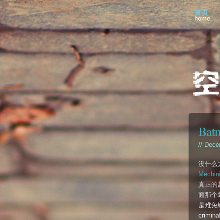
首页
home
Batm
// Dece
没什么太
Mechini
真正的超
面那个
是难免钻
criminal