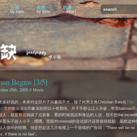
分类
存档
联系
by topic
by time
contact
an Begins [3/5]
mber 25th, 2005 //
Movie
多好说的，本来对这部片子兴趣就不大，除了对男主角Christian Bale在
The
st
里的敬业演出印象深刻所以小有期待。片子不那么让人兴奋，毕竟batman不
人，就是有点钱搞了点装备，看的时候我还和身边的人说，想不想the incredib
坏蛋头子超人小子，嘿嘿。里面对criminal的尝试探讨还算值得鼓励，虽然这种
入循环的怪圈。倒是想起这几天电视上一个游戏的广告词：“There will be no
s, if there is no law”。