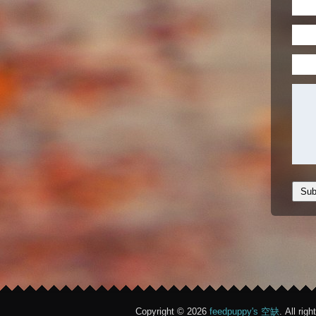
Copyright © 2026
feedpuppy's 空缺
. All rig