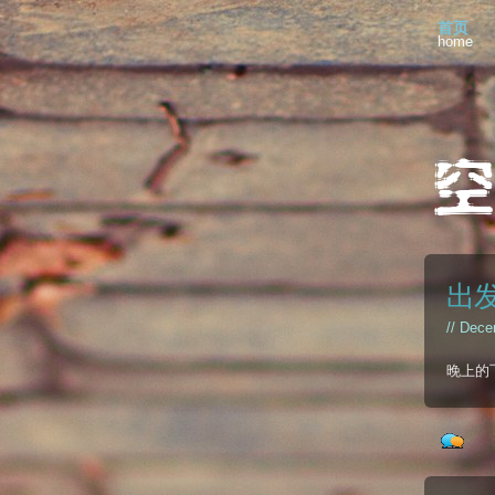
首页
home
出发
// Dece
晚上的飞