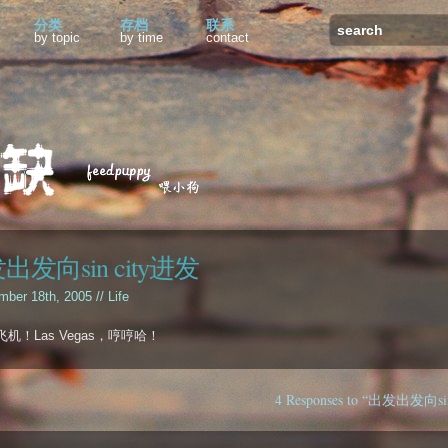
分类
存档
联系
by topic
by time
contact
出发向sin city进发
mber 18th, 2005 //
Life
机！Las Vegas，哼哼哈！
4 Responses to “出发出发向si