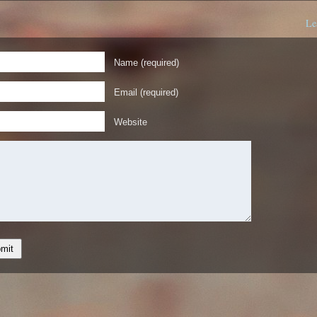
Le
Name (required)
Email (required)
Website