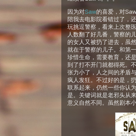
因为对
Saw
的喜爱，对Sa
陪我去电影院看错过了，
玩挑逗警察，看来上次整
人数翻了好几番，警察的儿子
的女人又被扔了进去，虽
就在于警察的儿子。和第
珍惜生命，需要教育，还
到了打不开门就都得死。
张力小了，人之间的矛盾
疯人发狂。不过好的是，
联系起来，仍然一些你认为
是。关键词就是老邪头从
意义自然不同。虽然剧本