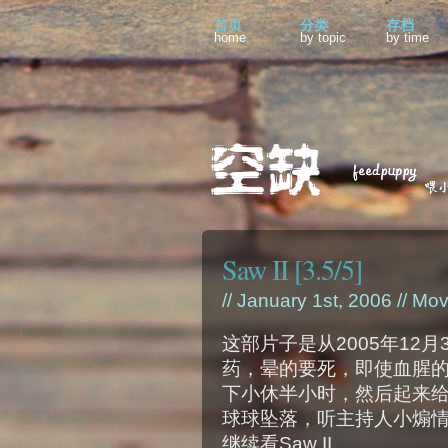
首页
分类
存档
home
by topic
by time
Saw II [3.5/5]
// January 1st, 2006 //
Mov
这部片子是从2005年12
药，晕的要死，即使血腥
下小休半小时，然后起来
球球坠落，听主持人小煽情的
继续看Saw II。。。