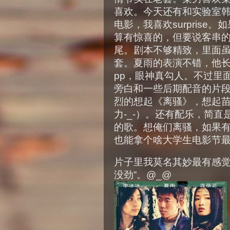
喜欢。今天还有和实验室
电影，我喜欢surpris
算有惊喜的，但要说客串
尾。剧本不够精致，里面
套。夏雨的表演不错，他长
pp，眼神真勾人。不过里
旁白和一些后期配音的片
烈的想起《离骚》，想起
力-_-）。还有配乐，简
的歌。想俺们离骚，如果
也能拿个啥大学生电影节
片子里我莫名其妙最有感觉
没劲”。@_@