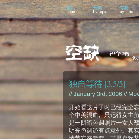
首页
分类
存档
home
by topic
by time
独自等待 [3.5/5]
// January 3rd, 2006 //
Mov
开始看这片子时已经完全
个中美混血。只记得女主角
是一阴暗色调照片一女人
明亮色调还有点意外。其
情节实在老套。某男喜欢