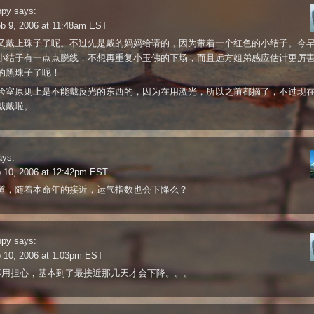
ppy
says:
b 9, 2006 at 11:48am EST
又戴上珠子了呢。不过先是戴的妈妈给请的，因为带着一个红色的小结子。今
小结子有一点点脱线，不想再重复小玉佛的下场，而且远方姐弟感应估计更厉
的黑珠子了呢！
验室原则上是不能戴反光的东西的，因为在用激光，所以之前都摘了，不过现
戴戴啦。
ays:
b 10, 2006 at 12:42pm EST
道，随着本命年的接近，运气指数也会下降么？
ppy
says:
b 10, 2006 at 1:03pm EST
不用担心，基本到了最接近那几天才会下降。。。