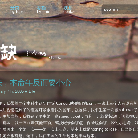
分类
存档
联系
by topic
by time
contact
来，本命年反而要小心
uary 7th, 2006 //
Life
午，我带着两个本科生到NH首府Concord办他们的ssn，一路上三个人有说有
从后视镜看到了闪着蓝灯紧跟着我的警车，就这样，我平生第一次被pull over
更加自然，我收到了平生第一张speed ticket，而且一开就是$250，说我在6
5。郁闷，我一直跟着其他车的。驾驶记录会涨点，保险也会涨。经过小思考，
后再来一个第一次——第一次上法庭。基本上我是nothing to lose，自己给
不定会很有趣。这下，我在美国的生活越来越丰富起来。