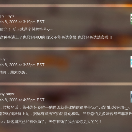
ppy
says:
eb 8, 2006 at 3:19pm EST
放弃了 反正就是个哭的符号-.-~
t…这种事遇上了也只好阿Q的 你又不能色诱交警 也只好色诱法官啦!!!
says:
eb 8, 2006 at 3:33pm EST
群阿，周末吃饭。
ppy
says:
eb 8, 2006 at 4:35pm EST
姐姐：垃圾的话，我强烈怀疑唯一的原因就是你的信箱里带”xx”，恐怕比较色情-_-
都鼓励我法庭上见，据称有些法官奶奶特别和蔼。当然恐怕更多法官爷爷非常
deluxe：我这周六已经有饭局了。等你有钱了我会宰你更大的的！