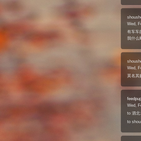
shoush
Wed, F
有车车
我什么
shoush
Wed, F
莫名其
feedpu
Wed, F
to 泗
to shou