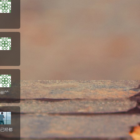
!^^
我已经都