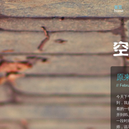
首页
home
原
// Febr
今天下
到，我
着的一切
开到8
一段时间
师，说