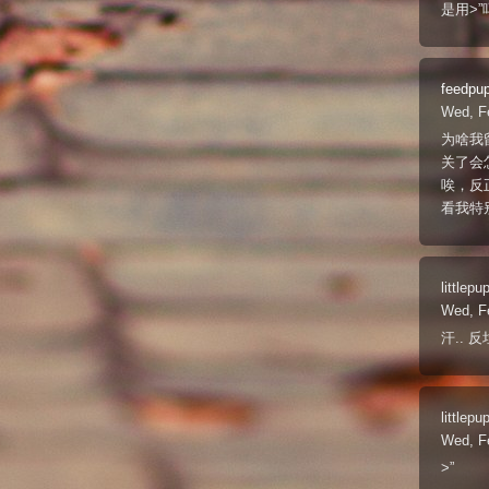
是用>
feedpu
Wed, F
为啥我
关了会
唉，反
看我特
littlepu
Wed, F
汗.. 
littlepu
Wed, F
>”