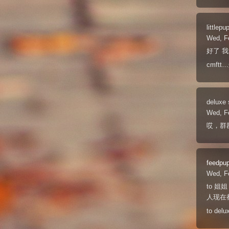
littlepu
Wed, F
好了 我
cmft
deluxe
Wed, F
哎，群
feedpu
Wed, F
to 
人现在
to 