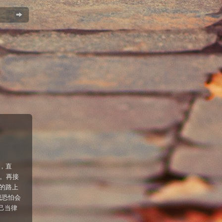
笑，直
了。再接
5的路上
我恐怕会
自己当律