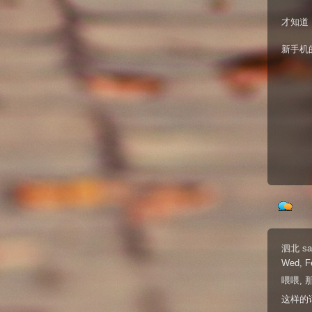
才知道
新手机
泗北
sa
Wed, F
喂喂, 
这样的