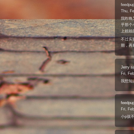
feedpu
Thu, Fe
我昨晚
乎那个
上姐姐
不过实
期，再
Jerry
s
Fri, Fe
我想知
feedpu
Fri, Fe
小p孩