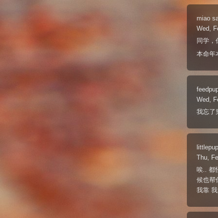
miao
s
Wed, F
同学，
本命年
feedpu
Wed, F
我忘了
littlepu
Thu, F
唉.. 
候也帮
我靠 我