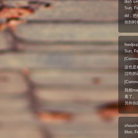
dish
sa
Sun, F
dd，把
你到时
feedpu
Sun, F
[Comme
这也是
过吃的
[Comme
我都ma
看了。
另外你
shoush
Mon, F