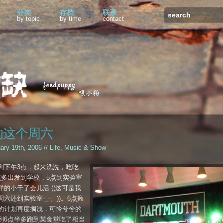
分类
存档
联系
by topic
by time
contact
的这个周六
uary 19th, 2006 //
Life
,
Music & Show
到下午3点，起来洗洗，吃吃
点多出发到学校，5点到实验室
样的小干了会儿活 ((这可是我
六还到实验室-_-。))。6点揪
的计划再度搁浅，可怜兮兮的
到6点半多跑到某食堂吃了相当