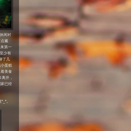
的休闲衬
有点尴
年来第一
但至少有
强聊了几
现小蛋糕
填着美食
多离开，
到家已经
_*。