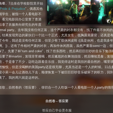
晚餐。7点坐在学校影院里开始
Pride & Prejudice
”，偶遇其他
国学生，被指一个人看电影不
。看完电影回办公室查了查酒
后拿了衣服奔向研究生的年度
-formal party。去年我没有任何正装，连个严肃的衬衣都没有，找了件最不休闲
，结果发现旁边的家伙们一个比一个正式，尤其女生，低胸露肩露背，还真是
了今年，我还是没有任何正装，但至少有了双休闲皮鞋 ((虽是休闲，也是我多
啊。))，还有了件相对严肃的衬衣，再加件休闲西装，虽然严重靠semi一边，
mal了。先要了杯“rum and coke”，找了些东西吃，然后再巨巨巨吵的音乐下勉
后要了杯martini，发现非常难喝，然后尴尬的在舞池扭扭，然后继续觅食，发
吃，于是拿了不少，边吃边跟着音乐扭，我觉得这时是我扭的最自然的，嘴里
然愉悦，但是没喝醉的美国party还是很无聊，尤其当还是一个人的时候。11点
室小呆一会儿让酒劲儿下去，顺便恢复一下被巨巨巨吵音乐破坏了的听力，回
夜了。我的周六就是这样的。
首歌，自然卷的《答应要》，很切合一个人吃饭一个人看电影一个人party的情境*
自然卷 – 答应要
答应自己学会烫衣服