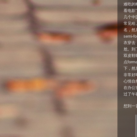
难吃的
看电影“
几个中
常见哈
名，然
semi
衣穿去
尬。到
双皮鞋
点for
下，然
非常好
心情自
在办公
过了午
想到一