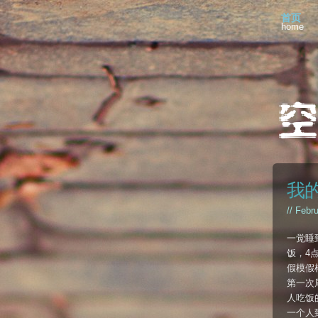
首页
home
我
// Febr
一觉睡
饭，4
假模假
第一次周
人吃饭
一个人