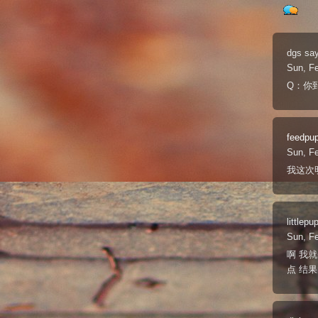
dgs
say
Sun, F
Q：你
feedpu
Sun, F
我这次
littlepu
Sun, F
啊 我就
点 结果