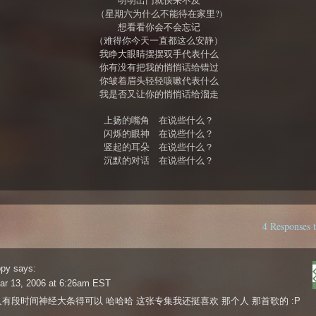
明明出门就快来不及
（星期六为什么不能待在家里?)
想看看你会不会忘记
（难得你今天一直都这么安静）
我睁大眼睛摆摆双手代表什么
你有没有把我的悄悄话给错过
你皱着眉头轻轻咳嗽代表什么
我是否又让你的悄悄话给溜走
上扬的嘴角 在说些什么？
闪烁的眼神 在说些什么？
竖起的耳朵 在说些什么？
沉默的对话 在说些什么？
4 Response
ppy
says:
ar 13, 2006 at 6:26am EST
某人有段时间神经大条得可以 哈哈哈 这张专集我还挺喜欢 那个人 那首歌的 :P