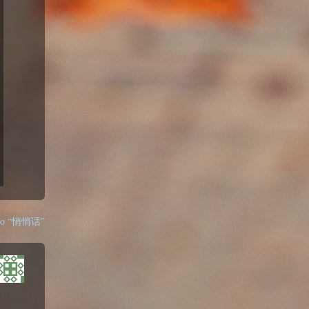
s to “悄悄话”