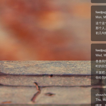
feedpu
Mon, M
这个这
那个人
初几句
feedpu
Wed, M
兽兽同
时的回
不算吧-
你给我
shoush
Thu, M
嘿嘿，