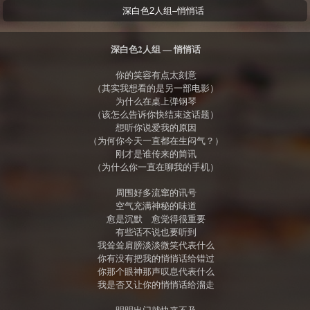
深白色2人组–悄悄话
深白色2人组 — 悄悄话
你的笑容有点太刻意
（其实我想看的是另一部电影）
为什么在桌上弹钢琴
（该怎么告诉你快结束这话题）
想听你说爱我的原因
（为何你今天一直都在生闷气？）
刚才是谁传来的简讯
（为什么你一直在聊我的手机）
周围好多流窜的讯号
空气充满神秘的味道
愈是沉默 愈觉得很重要
有些话不说也要听到
我耸耸肩膀淡淡微笑代表什么
你有没有把我的悄悄话给错过
你那个眼神那声叹息代表什么
我是否又让你的悄悄话给溜走