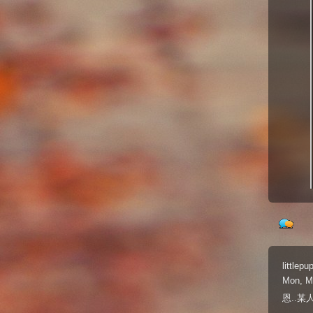
littlepu
Mon, M
恩..