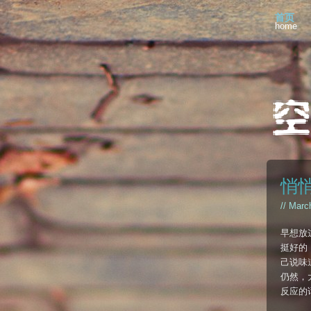
首页
home
悄
// Marc
早想放
挺好的
己说味
仍然，
反应的