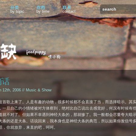
分类
存档
联系
by topic
by time
contact
悄话
h 12th, 2006 //
Music & Show
这首歌上来了。人是有趣的动物，很多时候都不会直接了当，而选择暗示。其
，一旦自己的小情绪被对方体察到，绝对比自己说出去感觉好，何况有时候有
道就不对了。但如果不幸遇到神经大条的，那就惨了。我一般都会尽量夸大暗
大条的还是大条。话说回来，我本身也是神经大条的典范，所以如果你发信号
话，你就放弃，来直的吧，呵呵。