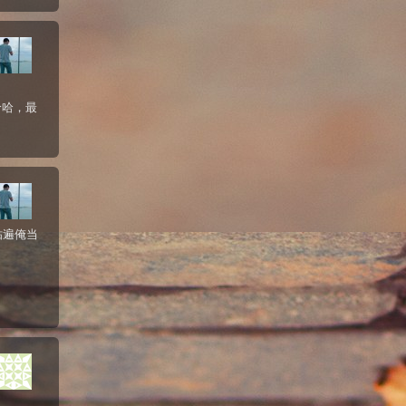
哈哈，最
贴遍俺当