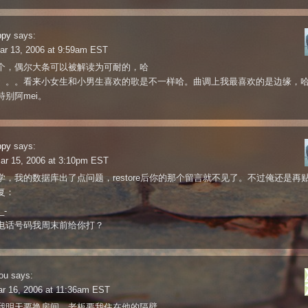
ppy
says:
ar 13, 2006 at 9:59am EST
个，偶尔大条可以被解读为可耐的，哈
。。。看来小女生和小男生喜欢的歌是不一样哈。曲调上我最喜欢的是边缘，
特别阿mei。
ppy
says:
ar 15, 2006 at 3:10pm EST
学，我的数据库出了点问题，restore后你的那个留言就不见了。不过俺还是再
复：
_-
电话号码我周末前给你打？
ou
says:
ar 16, 2006 at 11:36am EST
我明天要换房间，老板要我住在他的隔壁