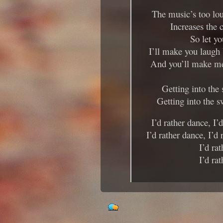
The music’s too lo
Increases the 
So let yo
I’ll make you laugh 
And you’ll make me 
Getting into the 
Getting into the 
I’d rather dance, I’
I’d rather dance, I’d
I’d ra
I’d ra