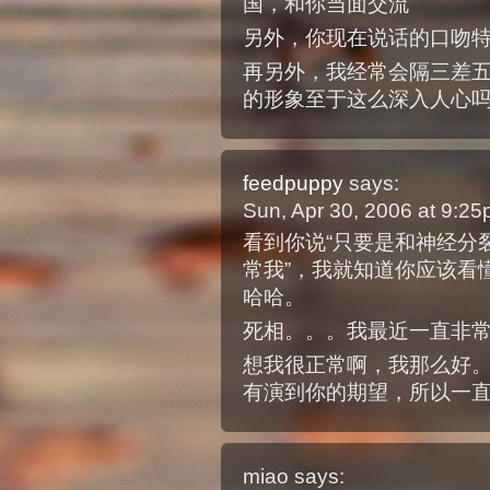
国，和你当面交流
另外，你现在说话的口吻
再另外，我经常会隔三差
的形象至于这么深入人心
feedpuppy
says:
Sun, Apr 30, 2006 at 9:2
看到你说“只要是和神经分
常我”，我就知道你应该看
哈哈。
死相。。。我最近一直非
想我很正常啊，我那么好
有演到你的期望，所以一
miao
says: