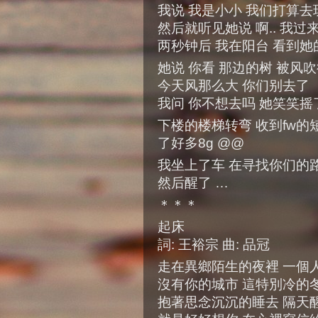
我说 我是小小 我们打算去
然后就听见她说 啊.. 我过
两秒钟后 我在阳台 看到她
她说 你看 那边的树 被风
今天风那么大 你们别去了
我问 你不想去吗 她笑笑摇
下楼的楼梯转弯 收到fw的短
了好多8g @@
我坐上了车 在寻找你们的路
然后醒了 …
＊＊＊
起床
詞: 王裕宗 曲: 品冠
走在異鄉陌生的夜裡 一個
沒有你的城市 這特別冷的
抱著思念沉沉的睡去 隔天