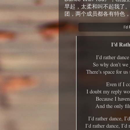
早起，太柔和叫不起我了。K
团，两个成员都各有特色
I’d
I’d Rat
I’d rather dance
So why don’t we 
There’s space for us 
Even if I c
I doubt my reply wou
Because I haven’
And the only film
I’d rather dance, I’
I’d rather dance, I’d