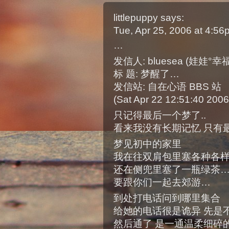
littlepuppy
says:
Tue, Apr 25, 2006 at 4:5
…
发信人: bluesea (娃娃°幸
标 题: 梦醒了…
发信站: 自在心语 BBS 站
(Sat Apr 22 12:51:40 200
只记得最后一个梦了..
看来我没有长期记忆 只有
梦见初中的家里
我在往双肩包里塞各种各
还在侧兜里塞了一瓶绿茶
要跟你们一起去郊游…
到处打电话问到哪里集合
给她的电话很是诡异 先是
然后通了 是一通温柔细碎