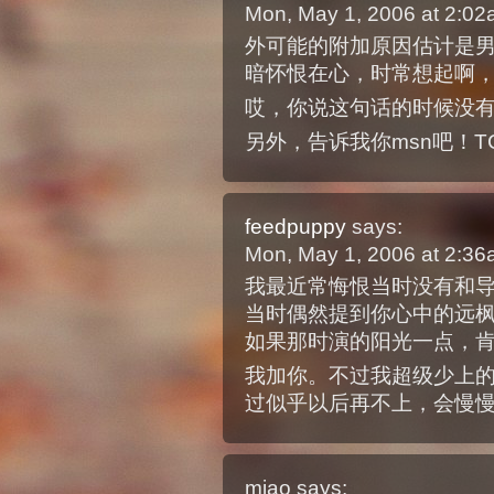
Mon, May 1, 2006 at 2:0
外可能的附加原因估计是
暗怀恨在心，时常想起啊
哎，你说这句话的时候没
另外，告诉我你msn吧！TCBY
feedpuppy
says:
Mon, May 1, 2006 at 2:3
我最近常悔恨当时没有和
当时偶然提到你心中的远
如果那时演的阳光一点，
我加你。不过我超级少上
过似乎以后再不上，会慢
miao
says: