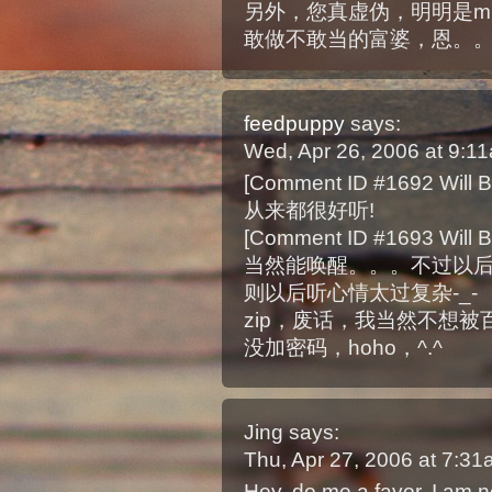
另外，您真虚伪，明明是mp
敢做不敢当的富婆，恩。
feedpuppy
says:
Wed, Apr 26, 2006 at 9:
[Comment ID #1692 Will B
从来都很好听!
[Comment ID #1693 Will B
当然能唤醒。。。不过以
则以后听心情太过复杂-_-
zip，废话，我当然不想被
没加密码，hoho，^.^
Jing
says:
Thu, Apr 27, 2006 at 7:3
Hey, do me a favor, I am n