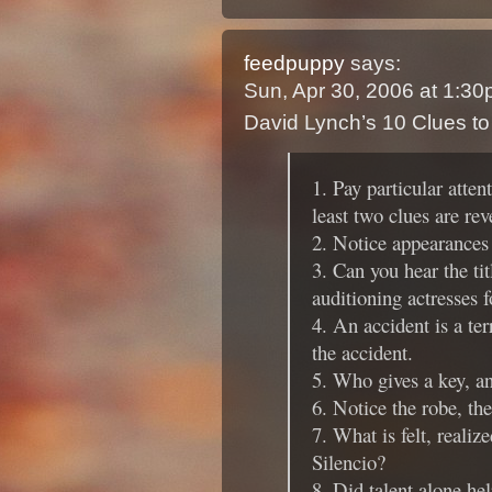
feedpuppy
says:
Sun, Apr 30, 2006 at 1:3
David Lynch’s 10 Clues to 
1. Pay particular atten
least two clues are rev
2. Notice appearances
3. Can you hear the ti
auditioning actresses 
4. An accident is a te
the accident.
5. Who gives a key, a
6. Notice the robe, the
7. What is felt, realiz
Silencio?
8. Did talent alone he