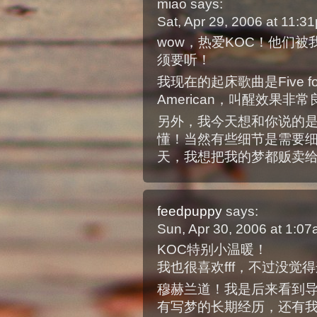
miao
says:
Sat, Apr 29, 2006 at 11:
wow，热爱KOC！他们
须要听！
我现在的起床歌曲是Five for Fi
American，叫醒效果非
另外，我今天想和你说的
懂！当然有些细节是需要细细揣
天，我想把我的梦都贩卖给他
feedpuppy
says:
Sun, Apr 30, 2006 at 1:0
KOC特别小温暖！
我也很喜欢fff，不过没觉
穆赫兰道！我是后来看到导演
有写梦的长期经历，还有