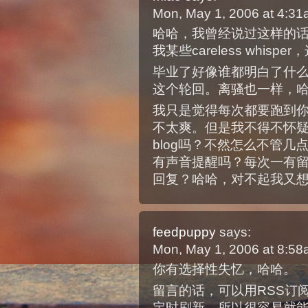
Mon, May 1, 2006 at 4:3
哈哈，我曾经说过这样的
我某些careless whisp
毕业了好像谁都明白了什
这个轮回。离骚也一样，
我只是觉得每次都要跑到
不太爽。但是我不得不怀
blog吗？不然怎么不管几
有声音提醒吗？每次一有留
回复？哈哈，对不起我又
feedpuppy
says:
Mon, May 1, 2006 at 8:5
你有选择性失忆，哈哈。
留言的话，可以用RSS订
定时刷新，所以很容易就能