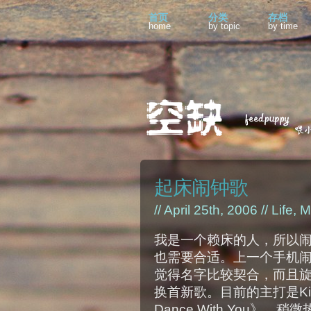
首页
分类
存档
home
by topic
by time
起床闹钟歌
// April 25th, 2006 //
Life
,
M
我是一个赖床的人，所以
也需要合适。上一个手机
觉得名字比较契合，而且
换首新歌。目前的主打是Kings o
Dance With You