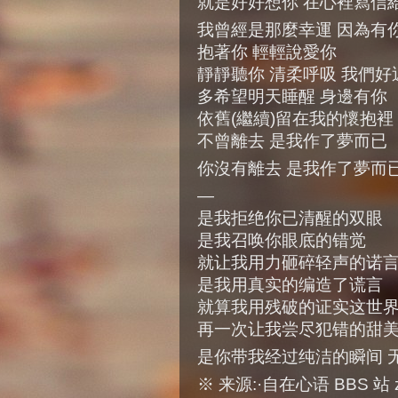
就是好好想你 在心裡寫信
我曾經是那麼幸運 因為有
抱著你 輕輕說愛你
靜靜聽你 清柔呼吸 我們好
多希望明天睡醒 身邊有你
依舊(繼續)留在我的懷抱裡
不曾離去 是我作了夢而已
你沒有離去 是我作了夢而
—
是我拒绝你已清醒的双眼
是我召唤你眼底的错觉
就让我用力砸碎轻声的诺言
是我用真实的编造了谎言
就算我用残破的证实这世
再一次让我尝尽犯错的甜美
是你带我经过纯洁的瞬间 
※ 来源:·自在心语 BBS 站 zzxy