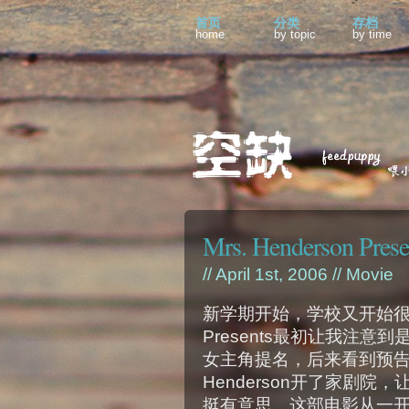
首页
分类
存档
home
by topic
by time
Mrs. Henderson Presen
// April 1st, 2006 //
Movie
新学期开始，学校又开始很多好电
Presents最初让我注意到
女主角提名，后来看到预告
Henderson开了家剧
挺有意思。这部电影从一