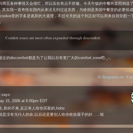
到周五各种事情又会很忙，所以实在有点不舒服。今天午饭的中餐外卖照例送了for
kie，其实我一直奇怪在国内从来没见到过这东西，为啥倒是美国中餐里的必要组
une cookie里的字多是诡异的大道理，不过今天的这个到正好可以用来自我安慰
：
Comfort zones are most often expanded through discomfort.
近的discomfort都是为了让我以后有更广大的comfort zone吧-_-。
16 Responses to “Co
g
says:
ay 15, 2006 at 6:00pm EDT
,新的不来,反正有人给你买新的,hoho
就是没有当仆人的命,以后还是要别人给你收拾屋子的好……唉