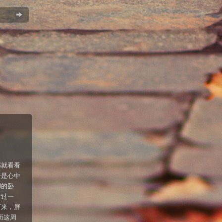
那就看看
于是心中
脚的卧
绊过一
下来，屏
而这周