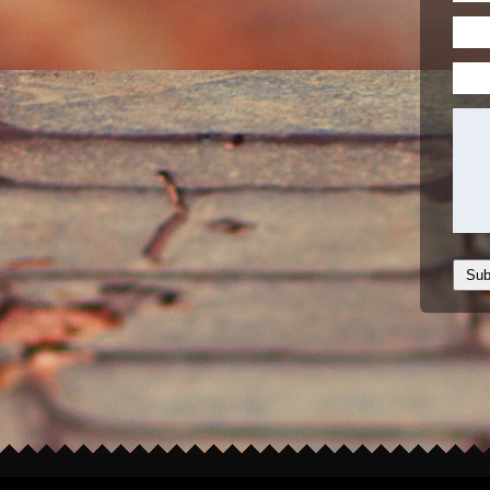
Copyright © 2026
feedpuppy's 空缺
. All rig