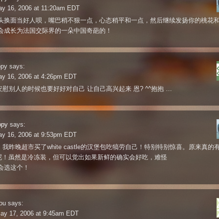
ay 16, 2006 at 11:20am EDT
头换面当好人呗，嘴巴稍不狠一点，心态稍平和一点，然后继续发扬你的桃花
会成长为法国交际界的一朵中国奇葩的！
ppy
says:
ay 16, 2006 at 4:26pm EDT
安慰别人的时候也要好好对自己 让自己高兴起来 恩? ^^抱抱 …
ppy
says:
ay 16, 2006 at 9:53pm EDT
。我昨晚超市买了white castle的汉堡包吃犒劳自己！特别特别惊喜。原来真的有w
tle呢！虽然是冷冻装，但可以觉出如果新鲜的确实会好吃，难怪
会选这个！
ou
says:
ay 17, 2006 at 9:45am EDT