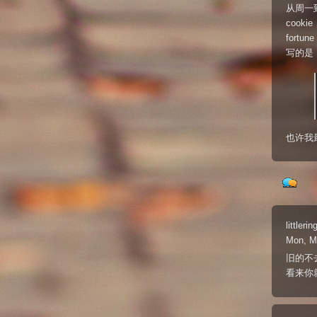
从周一
coo
fort
写的是
也许我最
littlerin
Mon, M
旧的不去
看来你