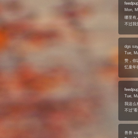
feedpu
Mon, M
哪里有
不过我
dgs
say
Tue, M
赞，你
忆童年
feedpu
Tue, M
我这么有
不过“
兽兽
sa