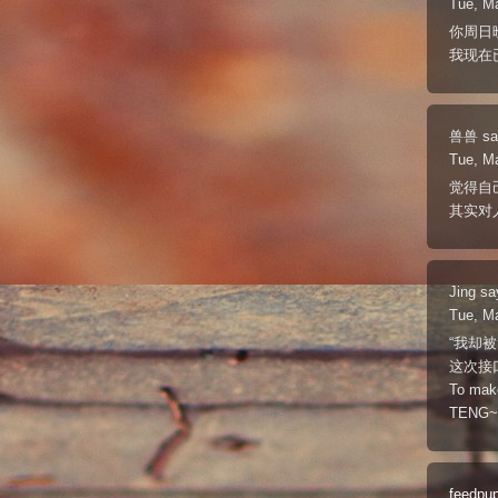
Tue, M
你周日
我现在
兽兽
sa
Tue, M
觉得自
其实对
Jing
sa
Tue, M
“我却
这次接
To make
TENG~~
feedpu