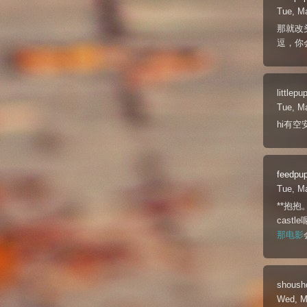
Tue, M
那就改
逗，你
littlepu
Tue, M
hi有空
feedpu
Tue, M
**抱抱
cas
那电影
shoush
Wed, M