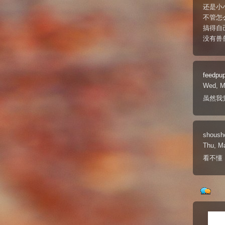
还是小小
不管怎
搞得自
没有兽
feedpu
Wed, M
虽然我觉
shoush
Thu, M
看不懂