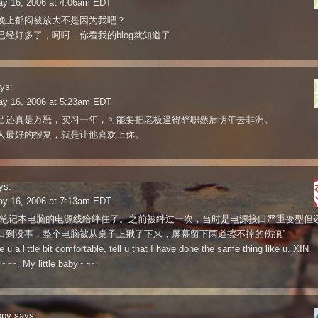
ay 16, 2006 at 4:06am EDT
晚上郁闷被放大不是因为我吧？
已经好多了，呵呵，你看我的blog就知道了
ys:
ay 16, 2006 at 5:23am EDT
己还真是万恶，实习一年，可能要把老板逼得辞职然后明年去非洲。
人最好的报复，就是让他喜欢上你。
ys:
ay 16, 2006 at 7:13am EDT
被笔记本电脑的电源线给绊住了。之前被绊过一次，当时是电源接口严重变型但
口到没事，整个电脑被从桌子上揪了下来，屏幕留下两道擦不掉的伤痕”
 u a little bit comfortable, tell u that I have done the same thing like u. XIN
~~, My little baby~~~
ppy
says: