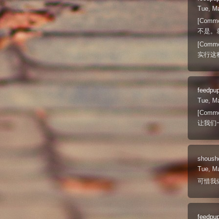
Tue, M
[Comme
不是。
[Comme
实行这
feedpu
Tue, M
[Comme
让我们
shoush
Tue, M
可惜我
feedpu