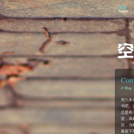
首页
home
Com
// May 
周六本
书吧。
总是有
室，讽
次，当
幕留下