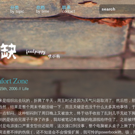
分类
存档
联系
by topic
by time
contact
fort Zone
15th, 2006 //
Life
来是组织出去玩的，折腾了半天，周五时还是因为天气问题取消了。然后想，
当然，结果是整个周末书都没碰一下，而且关键是也没干什么太多其他事情，
一点郁闷。这种郁闷到了周日晚上又被放大，终于动手收拾了乱到几乎无处下
刺的是收拾完屋子干净了许多，我却被笔记本电脑的电源线给绊住了。之前被
时是电源接口严重变型但还能用，这次接口到没事，整个电脑被从桌子上揪了
两道擦不掉的伤痕:(，还不知道会不会慢慢扩展，我可怜的powerbook哟。咳，