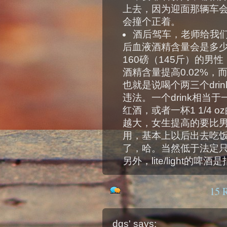
上去，因为迎面那辆车
会撞个正着。
酒后驾车，老师给我
后血液酒精含量会是多
160磅（145斤）的男性
酒精含量提高0.02%，
也就是说喝个两三个dri
违法。一个drink相当于
红酒，或者一杯1 1/4
越大，女生提高的要比
用，基本上以后出去吃
了，哈。当然低于法定
另外，lite/light
15 
dgs'
says: