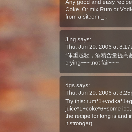
Any good and easy recipe
Coke. Or mix Rum or Vodka
from a sitcom-_-.
Jing
says:
Thu, Jun 29, 2006 at 8:1
“体重越轻，酒精含量提高
crying~~~,not fair~~~
dgs
says:
Thu, Jun 29, 2006 at 3:2
Try this: rum*1+vodka*1+g
juice*1+coke*6+some ice,
the recipe for long island
it stronger).