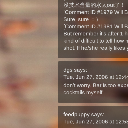
没技术含量的水太out了！
[Comment ID #1979 Will B
Sure, sure ：）
[Comment ID #1981 Will B
But remember it’s after 1 ho
kind of difficult to tell ho
shot. If he/she really like
dgs
says:
Tue, Jun 27, 2006 at 12:
don’t worry. Bar is too ex
cocktails myself.
feedpuppy
says:
Tue, Jun 27, 2006 at 12: