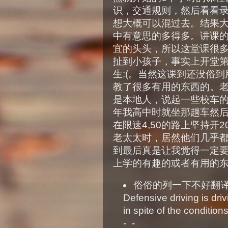
识，交通规则，然后看看录
想大概可以混过去。结果
中有意思的多得多。讲课的是一
宜的头头，所以这堂课很
扯到小孩子，事实上开堂
生:(。当然这课到还没俗到
教了很多有用的东西的。老
是本地人，说起一些校车
年我高中时就坐那趟车然
在限速4,50的路上坚持开
老太太时，居然他们几乎
到最后真是让我觉得一定
上学的有趣的或者有用的
俗俗的列一下不好翻译的De
Defensive driving is dri
in spite of the condition
-_-