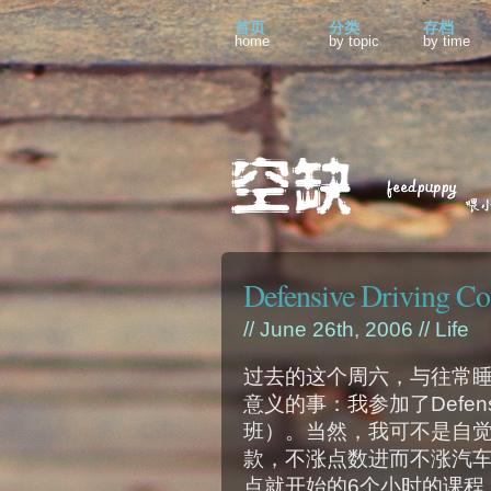
首页
分类
存档
home
by topic
by time
Defensive Driving Co
// June 26th, 2006 //
Life
过去的这个周六，与往常
意义的事：我参加了Defensiv
班）。当然，我可不是自
款，不涨点数进而不涨汽车
点就开始的6个小时的课程