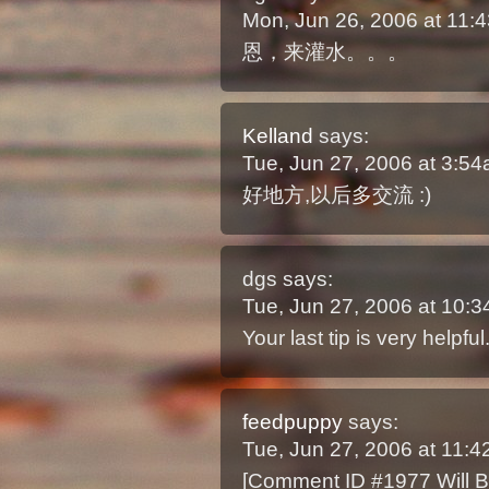
Mon, Jun 26, 2006 at 11
恩，来灌水。。。
Kelland
says:
Tue, Jun 27, 2006 at 3:5
好地方,以后多交流 :)
dgs
says:
Tue, Jun 27, 2006 at 10:
Your last tip is very helpful
feedpuppy
says:
Tue, Jun 27, 2006 at 11:
[Comment ID #1977 Will B