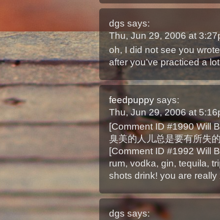
dgs
says:
Thu, Jun 29, 2006 at 3:2
oh, I did not see you wrote 
after you’ve practiced a lot
feedpuppy
says:
Thu, Jun 29, 2006 at 5:1
[Comment ID #1990 Will B
臭美的人儿总是要有所失
[Comment ID #1992 Will B
rum, vodka, gin, tequila, tri
shots drink! you are really
dgs
says: