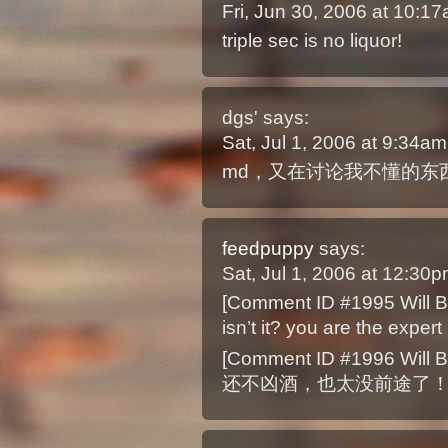
Fri, Jun 30, 2006 at 10:
triple sec is no liquor!
dgs'
says:
Sat, Jul 1, 2006 at 9:34a
md，又在讨论我不懂的东
feedpuppy
says:
Sat, Jul 1, 2006 at 12:30
[Comment ID #1995 Will B
isn’t it? you are the expe
[Comment ID #1996 Will B
还不凶酒，也太没前途了