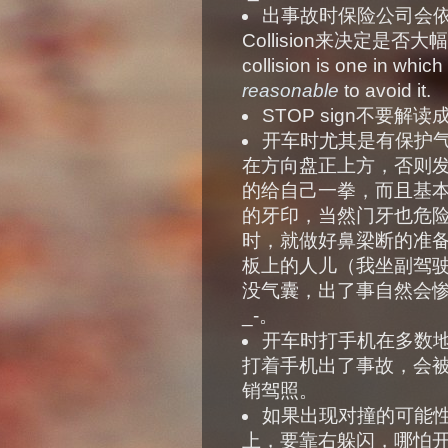
出事故时保险公司会依照这
Collision来决定是否大
collision is one in which 
reasonable
to avoid it.
STOP sign不要解读成“S
开车时尤其是有保护
在方向盘正上方，否则
的给自己一拳，而且基
的牙印，当然门牙也危
时，就做好鼻梁断的准
板上的人儿（我坐副驾
没气囊，出了事自然会惨
_-。
开车时打手机在多数
打着手机出了事故，会被起诉r
销驾照。
如果出现对撞的可能
上，要靠右躲闪，哪怕