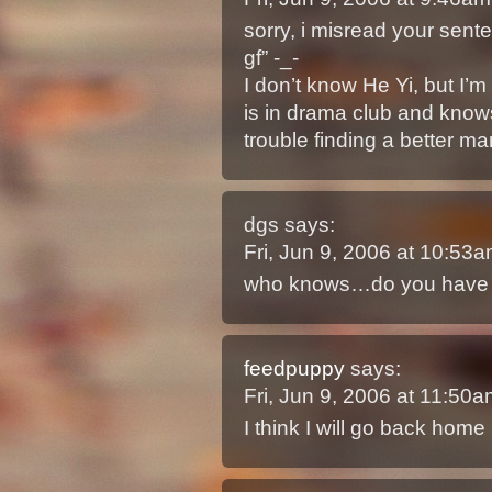
sorry, i misread your sente
gf” -_-
I don’t know He Yi, but I
is in drama club and know
trouble finding a better ma
dgs
says:
Fri, Jun 9, 2006 at 10:53
who knows…do you have p
feedpuppy
says:
Fri, Jun 9, 2006 at 11:50
I think I will go back home