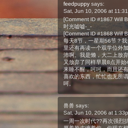
feedpuppy
says:
Sat, Jun 10, 2006 at 11:
[Comment ID #1867 Will B
时光嘘嘘-_-
[Comment ID #1868 Will B
每天8节，一星期56节？
里还有再读一个双学位外加两个
沛啊。我是懒，大二上放弃
又放弃了同样早晨8点开始
来睡不醒，呵呵，而且还有
喜欢的东西，忙忙也无所
呵。
兽兽
says:
Sat, Jun 10, 2006 at 1:3
一周一次时代??再次强烈