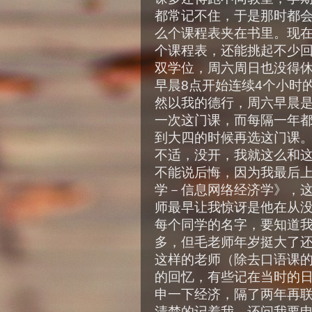
都常记不住，于是那时都
么个课程表夹在书里。现
个课程表，还能挑起不少
双学位，周六周日也没得
早晨8点开始连续4个小时
然以我的德行，周六早晨
一次这门课，而每隔一年
到大四的时候再选这门课
不适，没开，我就这么和这
不能说后悔，因为我最后
学－信息网络经济学》，
师最早让我惊讶是他在从
每个同学的名字，要知道
多，但毛老师年岁挺大了
这样的老师（除去口语课
的回忆，有些记在当时的
申一下经济，隔了两年再
清楚的记着我，还问我要