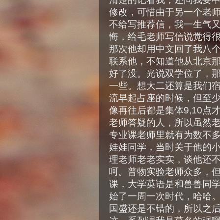
修改，可惜由于另一个老
不给写推荐信，我一生气
悔，给毛老师写信说觉得
那次他却用中文回了我八
联系他，不知道他从北京
好了没。光说双学位了，
一些。想大二还算是我们
流早起占座的时候，但至少
像再往后都是集体9,10
老师答疑的人，所以虽然
专业课老师里就有为数不
娃娃同学，当时关于他的
理老师老老实实，谈他还
呵。普物实验老师众多，但
课，大学英语是和兽兽同
始了一周一次时代，哈哈
国盛还是不错的，所以之