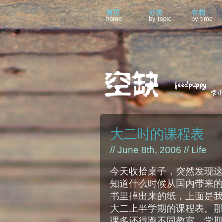
首页
分类
存档
home
by topic
by time
大二时的课程表
// June 8th, 2006 //
Life
今天收拾桌子，突然发现
知道什么时候从国内带来
书里掉出来的纸，上面是
大二上半学期的课程表。
课多还得跑不同教室，学