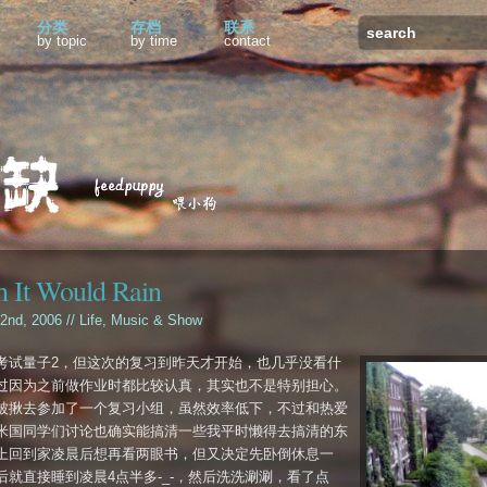
分类
存档
联系
by topic
by time
contact
 It Would Rain
 2nd, 2006 //
Life
,
Music & Show
考试量子2，但这次的复习到昨天才开始，也几乎没看什
过因为之前做作业时都比较认真，其实也不是特别担心。
被揪去参加了一个复习小组，虽然效率低下，不过和热爱
米国同学们讨论也确实能搞清一些我平时懒得去搞清的东
上回到家凌晨后想再看两眼书，但又决定先卧倒休息一
后就直接睡到凌晨4点半多-_-，然后洗洗涮涮，看了点