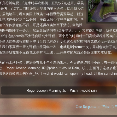
了几分钟电视，5点半时再次卧倒，直到快7点起床。早晨
要开考，7点半出门时还想大早晨的车不会多，结果我大错
，居然堵车，看来美国上班族一样很勤劳需要早起。就这
上堵堵停停迟到了15分钟，平白无故少了些考试时间。考
整个身体疲惫的不行，可是还得在实验室干活:(，当然我
去图书馆睡了一会儿，然后最后悄悄在7点多早退。。。其实说起考试，我是觉
tmouth这边的term制不太适合研究生课程，两个月的时间对一门高级课程来说实
不是说这些课程难度不够（当然也有点），但这么短的时间总觉得还没开始就
且我们系高级一些的课程往往两年一次，也就是8个term一次，周期也太长了点
板觉得研究生不应该花太多时间上课，上完基本的东西还是应该主力攻研究。
天的雨水格外多，也难怪有几十年不遇的洪水。今天仍然继续小小雨，有一首
Roger Joseph Manning JR.的Wish It Would Rain。咳，上面写了这么
首歌扔上来的@_@。I wish it would rain upon my head, till the sun shin
Roger Joseph Manning Jr. – Wish it would rain
One Response to “Wish It 