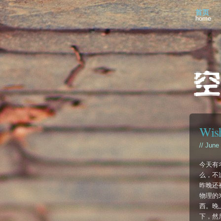
首页
home
Wish
// June
今天有
么，不
昨晚还
物理的
西。晚
下，然