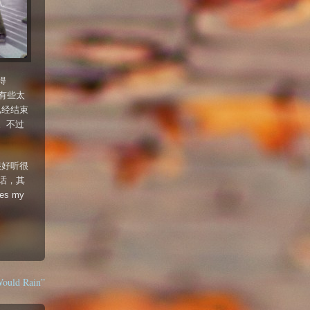
得
在有些太
已经结束
。不过
很好听很
多废话，其
es my
Would Rain”