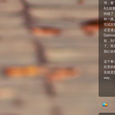
书，看
8点就
特错了
样一路
完试后
还是逃
Dar
短，到
了。而
我们老
这个春
应景的歌，
实就是想把这
way。