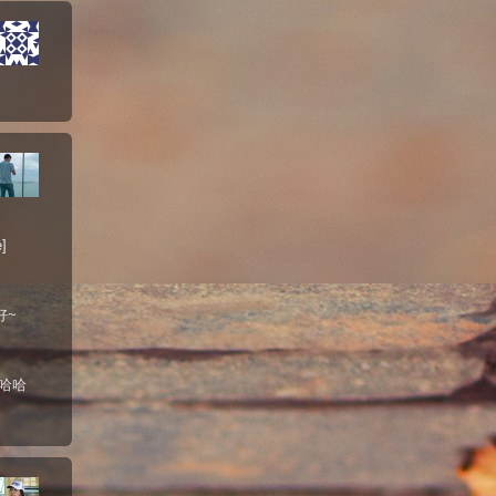
]
好~
哈哈