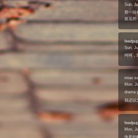
Sun, Ju
那一段有
挺逗的 
feedpu
Sun, Ju
呵呵，
miao
s
Mon, Ju
drama
我还以
feedpu
Mon, Ju
快死的时候