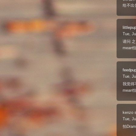
给不出
littlepu
Tue, Ju
请问 
mean
feedpu
Tue, Ju
我觉得
mea
kenzo
Tue, Ju
拍Dram