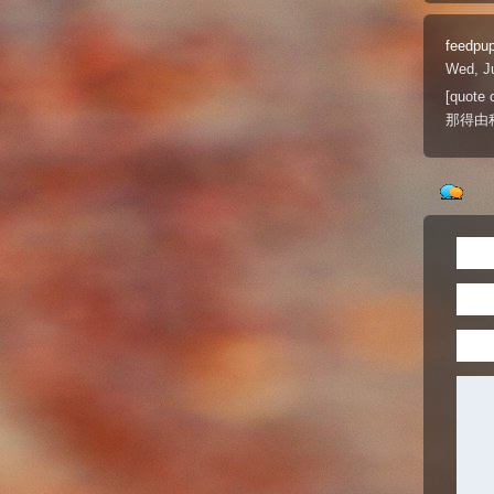
feedpu
Wed, Ju
[quote
那得由