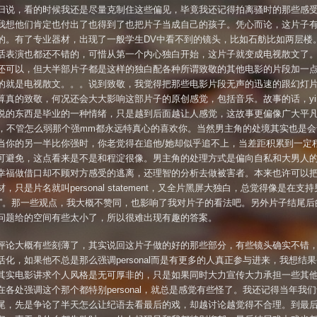
归说，看的时候我还是尽量克制住这些偏见，毕竟我还记得拍离骚时的那些感
我想他们肯定也付出了也得到了也把片子当成自己的孩子。凭心而论，这片子
的。有了专业器材，出现了一般学生DV中看不到的镜头，比如石舫比如两层楼
话表演也都还不错的，可惜从第一个内心独白开始，这片子就变成电视散文了
还可以，但大半部片子都是这样的独白配各种所谓致敬的其他电影的片段加一
的就是电视散文。。。说到致敬，我觉得把那些电影片段无声的迅速的跟幻灯
算真的致敬，何况还会大大影响这部片子的原创感觉，包括音乐。故事的话，yinx
说的东西是毕业的一种情绪，只是越到后面越让人感觉，这故事更偏像广大平
y，不管怎么弱那个强mm都永远特真心的喜欢你。当然男主角的处境其实也是会
当你的另一半比你强时，你老觉得在追他/她却似乎追不上，当差距积累到一定
可避免，这点看来是不是和程淀很像。男主角的处理方式是偏向自私和大男人
幸福做借口却不顾对方感受的逃离，还理智的分析去做被害者。本来也许可以
，只是片名就叫personal statement，又全片黑屏大独白，总觉得像是在支
悟”。那一些观点，我大概不赞同，也影响了我对片子的看法吧。另外片子结尾后
问题给的空间有些太小了，所以很难出现有趣的答案。
评论大概有些刻薄了，其实说回这片子做的好的那些部分，有些镜头确实不错
活化，如果他不总是那么强调personal而是有更多的人真正参与进来，我想结
其实电影讲求个人风格是无可厚非的，只是如果同时大力宣传大力承担一些其
在各处强调这个那个都特别personal，就总是感觉有些怪了。我还记得当年我
尾，先是争论了半天怎么让纪语去看最后的戏，却越讨论越觉得不合理。到最