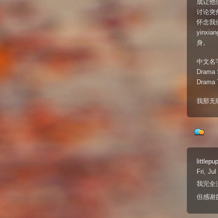
成让他
讨论突
怀念我
yin
身。
中文名
Dra
Dram
我那无
littlepu
Fri, Ju
我完全
但感谢