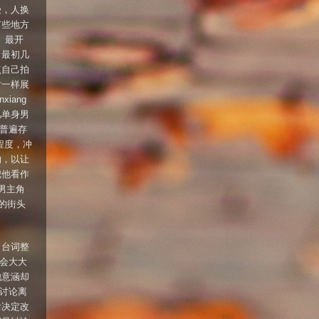
受，人换
有些地方
。最开
。最初几
点自己拍
片一样展
iang
凡单身男
普遍存
程度，冲
的，以让
把他看作
持男主角
的街头
，台词整
果会大大
他意涵却
们讨论离
后决定改