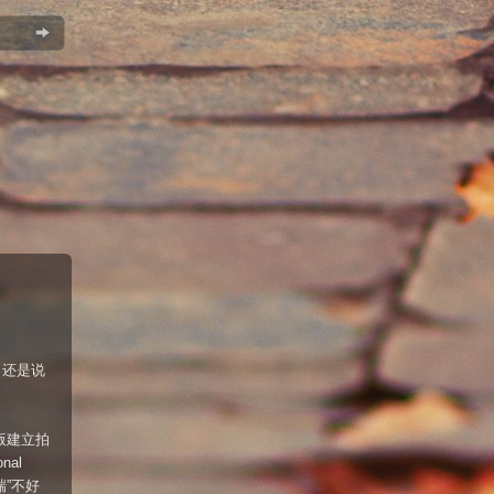
了，还是说
版建立拍
al
”不好