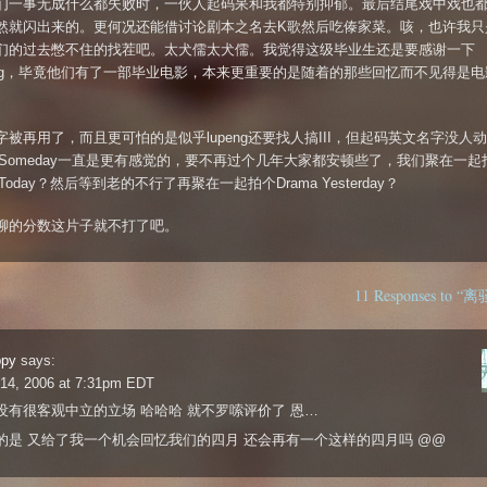
们一事无成什么都失败时，一伙人起码呆和我都特别抑郁。最后结尾戏中戏也
然就闪出来的。更何况还能借讨论剧本之名去K歌然后吃傣家菜。咳，也许我只
们的过去憋不住的找茬吧。太犬儒太犬儒。我觉得这级毕业生还是要感谢一下
xiang，毕竟他们有了一部毕业电影，本来更重要的是随着的那些回忆而不见得是
字被再用了，而且更可怕的是似乎lupeng还要找人搞III，但起码英文名字没人
ma Someday一直是更有感觉的，要不再过个几年大家都安顿些了，我们聚在一起
a Today？然后等到老的不行了再聚在一起拍个Drama Yesterday？
聊的分数这片子就不打了吧。
11 Responses to “离
ppy
says:
l 14, 2006 at 7:31pm EDT
没有很客观中立的立场 哈哈哈 就不罗嗦评价了 恩…
的是 又给了我一个机会回忆我们的四月 还会再有一个这样的四月吗 @@