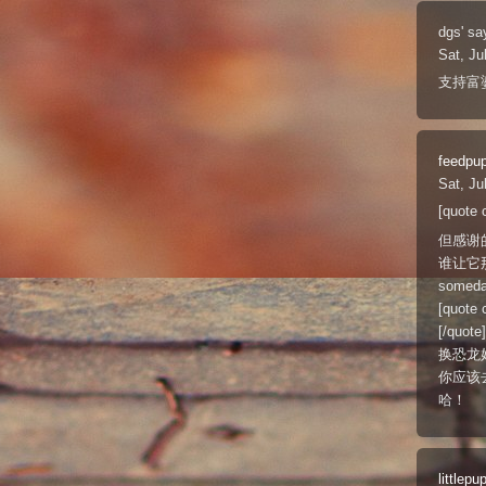
dgs'
sa
Sat, Ju
支持富婆
feedpu
Sat, Ju
[quo
但感谢的
谁让它
somed
[quot
[/quote]
换恐龙
你应该
哈！
littlepu