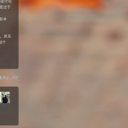
都是讨论
是过于
电影本
动。其实
拍个
骚 II […/5]”