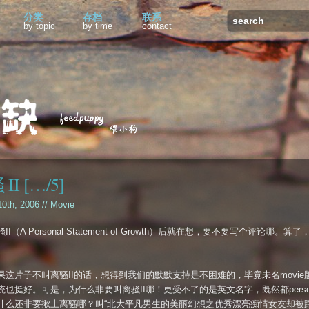
分类
存档
联系
by topic
by time
contact
II […/5]
 10th, 2006 //
Movie
II（A Personal Statement of Growth）后就在想，要不要写个评论哪。算
。
果这片子不叫离骚II的话，想得到我们的默默支持是不困难的，毕竟未名movie
统也挺好。可是，为什么非要叫离骚II哪！更受不了的是英文名字，既然都person
什么还非要揪上离骚哪？叫“北大平凡男生的美丽幻想之优秀漂亮痴情女友却被踹