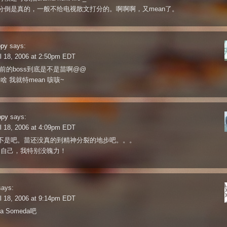
分倒是真的，一般不给电视散文打分的。啊啊啊，又mean了。
ppy
says:
l 18, 2006 at 2:50pm EDT
之前的boss到底是不是苗啊@@
怕啥 我就特mean 咳咳~
ppy
says:
l 18, 2006 at 4:09pm EDT
不是吧。苗还没真的到精神分裂的地步吧。。。
n怕自己，我特别没魄力！
says:
l 18, 2006 at 9:14pm EDT
a Someda吧