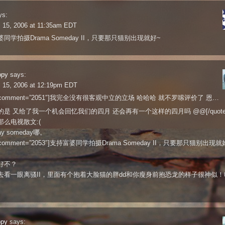
ys:
l 15, 2006 at 11:35am EDT
同学拍摄Drama Someday II，只要那只猫别出现就好~
ppy
says:
l 15, 2006 at 12:19pm EDT
te comment=”2051″]我完全没有很客观中立的立场 哈哈哈 就不罗嗦评价了 恩…
是 又给了我一个机会回忆我们的四月 还会再有一个这样的四月吗 @@[/quote
那么电视散文:(
ay someday哪。
e comment=”2053″]支持富婆同学拍摄Drama Someday II，只要那只猫别出现就
好不？
去看一眼离骚II，里面有个抱着大脸猫的胖dd和你瘦身前抱恐龙的样子很神似！
ppy
says: