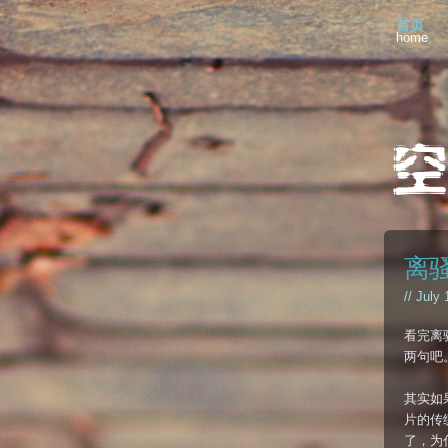
首页
home
离骚 
// July
看完离骚
两句吧
其实如
片的传
了，为