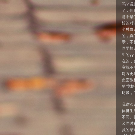
吗？说
了，但
是不错
始的对
个独白
的，真
示，不
同学想
生的y
在的，
突就不
对方更
负面教材
的“觉
访谈，
我这么
体挺生
不同。
又同时
骚的结