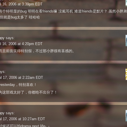
l 16, 2006 at 3:39pm EDT
个特明显的bug 明明在看friends嘛 没戴耳机 难道friends是默片？ 虽然小胖
但就是bug太多了 哇哈哈
ppy
says:
l 16, 2006 at 4:20pm EDT
而且前面笑得特别假，不过那小胖很有喜感的。
ays:
l 17, 2006 at 2:22am EDT
 yesterday，特别喜欢！
为这部戏太好了，你都给不出分了！
ppy
says:
l 17, 2006 at 10:27am EDT
还可以拍drama next life-_-