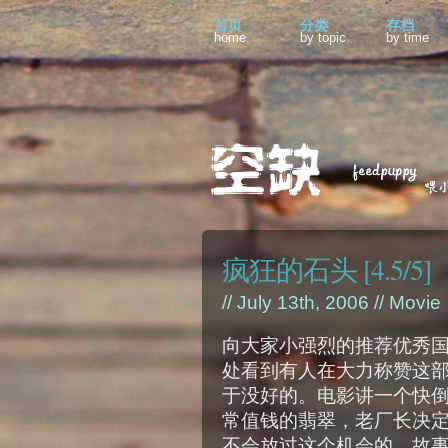
首页
分类
存档
home
by topic
by time
疯狂的石头 [4.5/5]
// July 13th, 2006 //
Movie
向大家小强烈的推荐优秀
处看到有人在大力称赞这
于没好的。电影讲一个快
常值钱的翡翠，老厂长决
不会放过这个机会的。故