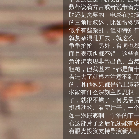
数都说着方言或者说带着
助还是需要的。电影在拍
的三角度叙述，比如很多
似乎有些杂乱，但却特别
就复杂混乱开去，就这么
争争抢抢。另外，台词也
而且表演也都不错，这些
角郭涛表现非常出色。当
粗糙，但我基本上都是前
看进去了就根本注意不到
的，其他效果都是锦上添
求能有什么深刻主题思想
了，就很不错了，何况最后
挺感动的。看完片子，一
如一泡尿爽啊。宁浩的下
心这部片子之后他还能有
有眼光投资支持导演新人