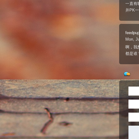
一直有
并PK
feedpu
Mon, Ju
啊，我
都是谁