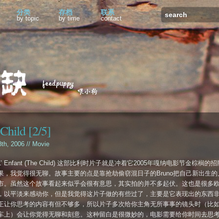
分类
存档
联系
by topic
by time
contact
Child [2/5]
8th, 2006 //
Movie
’ Enfant (The Child) 这部比利时片子就是冲着它2005年嘎纳电影节金棕榈的
果，我觉得很无聊。故事主要的点是靠抢劫偷窃混日子的Bruno把自己新出生的
市。虽然这个故事看起来似乎会很有意思，其实拍的并不多起伏。这也是很多
，以平淡来感动你，但是我觉得这片子做的有些过了，主要是它表现出的东西
正让你思考的内容有但不够多，所以片子多次给你主角无所事事的镜头时（比
车上）会让你觉得无聊和刻意。这种留白是很微妙的，电影需要给你时间去思