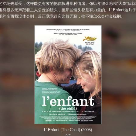
的立场去感受，这样能更有效的把你拽进那种情绪。像03年得金棕榈“大象”我就
也有很多无声跟着主人公走的镜头，但那些镜头都是有力量的。L’ Enfant这片
现的东西我没体会到，反正我觉得它比较无聊，搞不懂怎么会得金棕榈。
L’ Enfant [The Child] (2005)