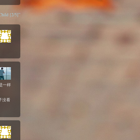
hild [2/5]”
是一样
子没看