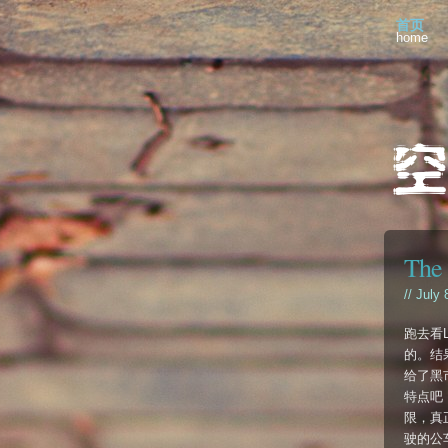
首页
home
The 
// July 
跑去看L
的。结
给了黑
特点吧
限，真
驶的公