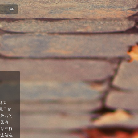
招牌去
儿子卖
欧洲片的
非常有
如站在行
考去站在