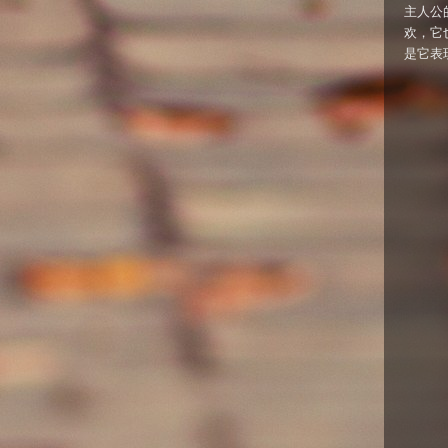
主人公
欢，它
是它表