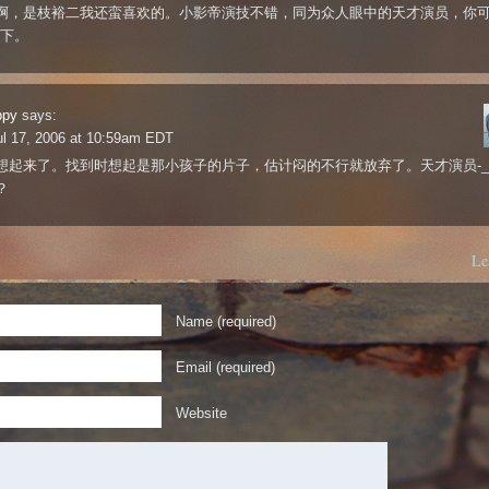
啊，是枝裕二我还蛮喜欢的。小影帝演技不错，同为众人眼中的天才演员，你
一下。
ppy
says:
l 17, 2006 at 10:59am EDT
想起来了。找到时想起是那小孩子的片子，估计闷的不行就放弃了。天才演员-_
？
Le
Name (required)
Email (required)
Website