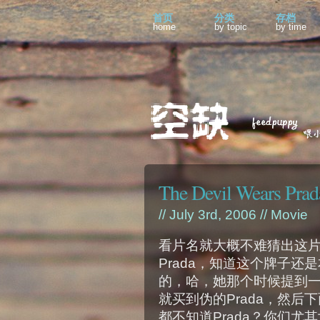
首页
分类
存档
home
by topic
by time
The Devil Wears Prada
// July 3rd, 2006 //
Movie
看片名就大概不难猜出这片子是
Prada，知道这个牌子
的，哈，她那个时候提到
就买到伪的Prada，然后
都不知道Prada？你们尤其女