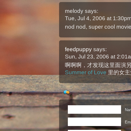
melody
says:
Tue, Jul 4, 2006 at 1:30
nod nod, super cool movie,
feedpuppy
says:
Sun, Jul 23, 2006 at 2:0
啊啊啊，才发现这里面演另一个as
Summer of Love
里的女主
Nam
Ema