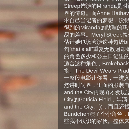
Streep饰演的Mirand
界的传奇。而Anne Hath
求自己当记者的梦想，没
得到的Miranda的助理的
易的差事。Meryl Str
估计她也该演演这种超级bi
句“that’s all”重复无数
的角色多少和公主日记里
适合这种角色，Brokebac
搭。The Devil Wear
一整段电影让你看，一进
然讲时尚界，里面的服装自
and the City再现 ((才
City的Patricia Field
and the City。))，而
Bundchen演了个小角色，
些我不认识的家伙。整体