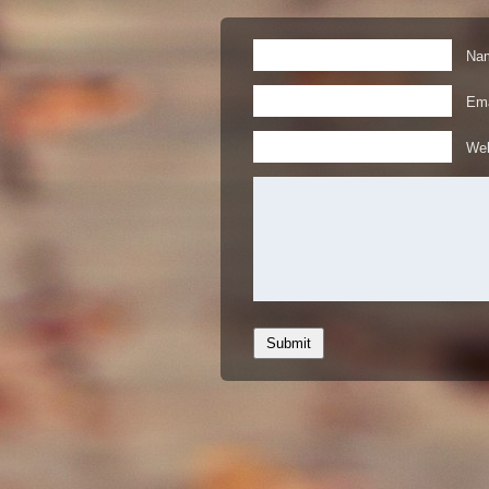
Nam
Ema
Web