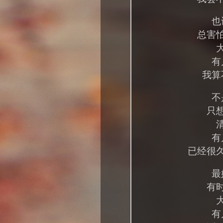
也
总害
有
我算
不
只
有
已经很
最
有
有