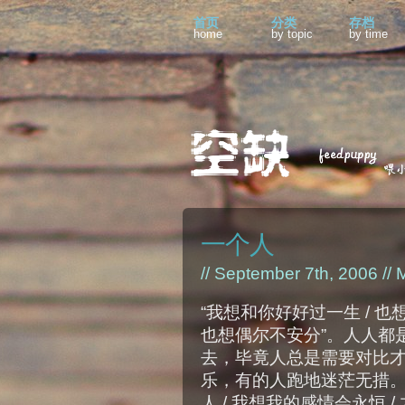
首页
分类
存档
home
by topic
by time
一个人
// September 7th, 2006 //
M
“我想和你好好过一生 / 也
也想偶尔不安分”。人人都
去，毕竟人总是需要对比
乐，有的人跑地迷茫无措。“
人 / 我想我的感情会永恒 