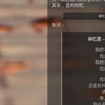
其实，是对的吧。
林忆
歌词：
林忆莲 –
我想
也
我想
也
也
总是在
有
我会