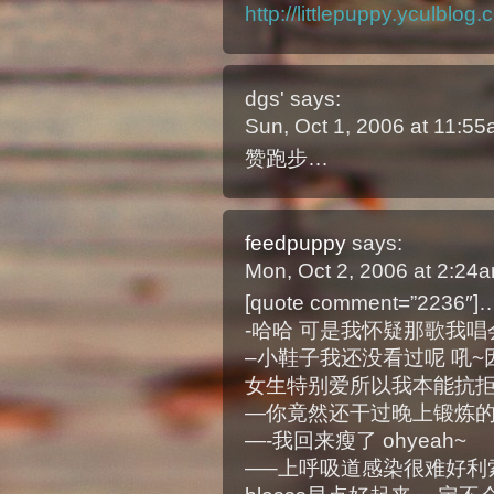
http://littlepuppy.yculblo
dgs'
says:
Sun, Oct 1, 2006 at 11:5
赞跑步…
feedpuppy
says:
Mon, Oct 2, 2006 at 2:24
[quote comment=”22
-哈哈 可是我怀疑那歌我唱会
–小鞋子我还没看过呢 吼
女生特别爱所以我本能抗拒来
—你竟然还干过晚上锻炼的事
—-我回来瘦了 ohyeah~
—–上呼吸道感染很难好利索