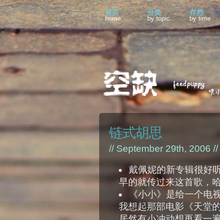
首页
分类
存档
home
by topic
by time
链式胡思
// September 29th, 2006 /
戴佩妮的新专辑很好
早的就传过来这首歌，
《小小》是给一个电
我想起那部电影《天堂
居然有小冲动想再看一