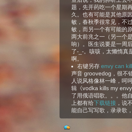
题，先开药吃一个星期
久。也有可能是其他原
敏，春秋季很常见，不
敏，而另一个有可能的
两大前兆之一（另一个是
响）。医生说要是一周
了-_-。咳咳，太懒惰真是就不健
啊。
右键另存
envy can kil
声音 groovedog
人说风格像林一峰，呵
辑《vodka kills m
了用俄语唱歌。。。他自己
上都有给
下载链接
，说
能自己写写歌，录录歌