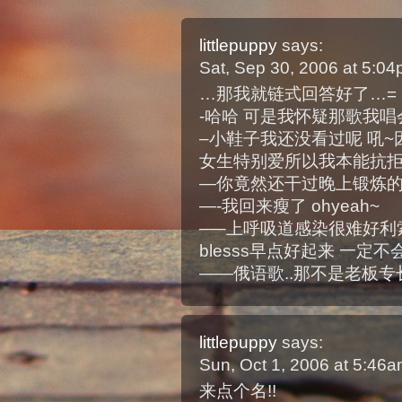
littlepuppy
says:
Sat, Sep 30, 2006 at 5:0
…那我就链式回答好了…= 
-哈哈 可是我怀疑那歌我唱会
–小鞋子我还没看过呢 吼
女生特别爱所以我本能抗拒来
—你竟然还干过晚上锻炼的事
—-我回来瘦了 ohyeah~
—–上呼吸道感染很难好利索
blesss早点好起来 一定
——俄语歌..那不是老板专长
littlepuppy
says:
Sun, Oct 1, 2006 at 5:46
来点个名!!