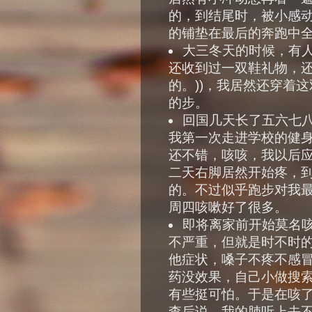
的，到结尾时，被小感动
的铺垫在最后的奔跑中全
大三冬天的时候，有人送
还收到过一双鞋礼物，
的。))，我居然还穿着
的步。
回国几天长了五六七
我第一次走进学校的健
还不错，咳咳，我以后
二天右脚居然开始疼，
的。不过似乎跑步对我
周四咳嗽好了很多。
即将离家前开始莫名
不严重，但就是时不时
他症状，嗓子不疼不感
药没效果，自己小做搜
有些挺可怕。于是在咳
查后说，我的肺听上去