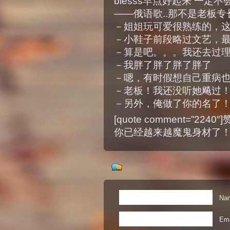
blesss早点好起来 一定
——俄语歌..那不是老板专长么!!
－姐姐玩可爱很熟练的，
－小鞋子前段略过文艺，
－算是吧。。。我还去过理
－我胖了胖了胖了胖了
－嗯，有时假想自己重病
－老板！我还没听她飚过
－另外，俺做了你的名了
[quote comment=”2240″
你已经越来越魔鬼身材了
Nam
Ema