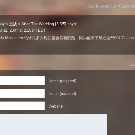
One Response to “Casino Ro
py’s 空缺 » After The Wedding [3.5/5]
says:
l 11, 2007 at 2:20am EDT
Mads Mikkelsen 估计很多人现在都会看着眼熟，因为他演了最近这部007 Casino R
Le
Name (required)
Email (required)
Website