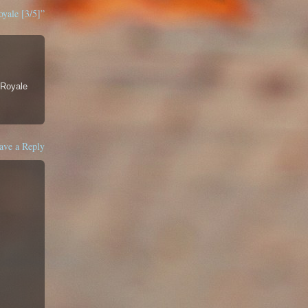
yale [3/5]”
oyale
ave a Reply