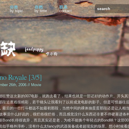
分类
存档
联系
by topic
by time
contact
no Royale [3/5]
mber 26th, 2006 //
Movie
都狂赞这次新的007电影，就跑去看了，结果也就是一部还好的动作片。开头其
那段追逐戏很精彩，若干镜头让我看到了以前成龙电影的影子。但是可惜越往
，最后的一些打斗都远不如最初那段，当然中间的裸体抽蛋蛋那段还是让人相
-。故事没什么好说的，很烂俗很烂俗，而且感觉没什么东西还非要不停硬塞进各
t。新Bond长得很诡异，而且其实还是老，为啥不能换个年轻点的Bond呐？这部0
说似乎格外淳朴，没有什么太fancy的武器装备或者超现实的场景。想小时候看