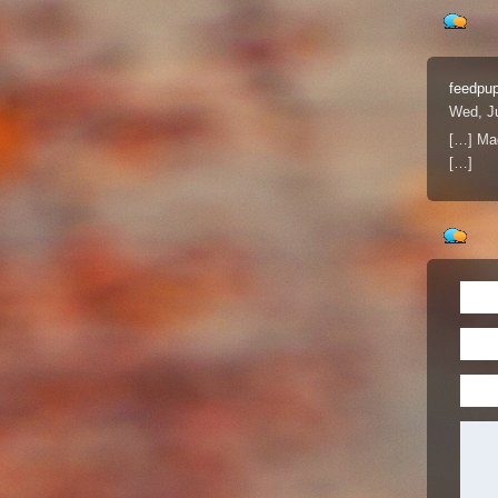
feedpup
Wed, Ju
[…] 
[…]