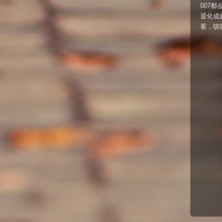
007
退化成超
看，咳