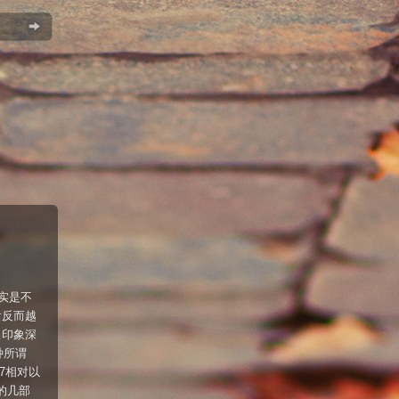
实是不
后反而越
当印象深
种所谓
07相对以
的几部