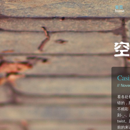
首页
home
Casi
// Nove
看各处
错的，
不精彩
刻-_
twis
前的来