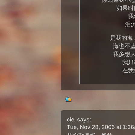
如果时
我
泪
是我的海
海也不蓝
我多想大
我只
在我
ciel
says:
Tue, Nov 28, 2006 at 1: