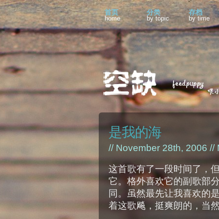
首页
分类
存档
home
by topic
by time
是我的海
// November 28th, 2006 //
这首歌有了一段时间了，
它。格外喜欢它的副歌部
同。虽然最先让我喜欢的
着这歌飚，挺爽朗的，当