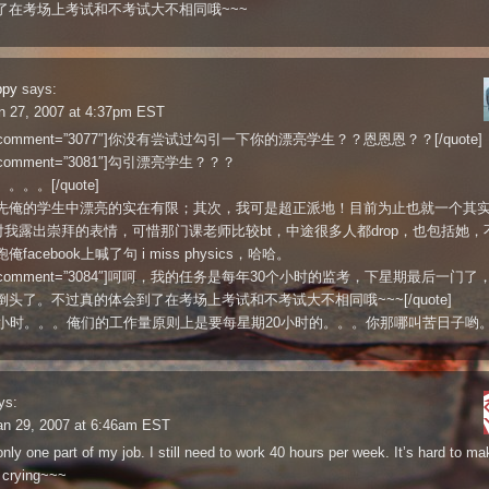
了在考场上考试和不考试大不相同哦~~~
ppy
says:
n 27, 2007 at 4:37pm EST
te comment=”3077″]你没有尝试过勾引一下你的漂亮学生？？恩恩恩？？[/quote]
e comment=”3081″]勾引漂亮学生？？？
。。。[/quote]
先俺的学生中漂亮的实在有限；其次，我可是超正派地！目前为止也就一个其实
对我露出崇拜的表情，可惜那门课老师比较bt，中途很多人都drop，也包括她，
facebook上喊了句 i miss physics，哈哈。
te comment=”3084″]呵呵，我的任务是每年30个小时的监考，下星期最后一门
倒头了。不过真的体会到了在考场上考试和不考试大不相同哦~~~[/quote]
0小时。。。俺们的工作量原则上是要每星期20小时的。。。你那哪叫苦日子哟
ys:
an 29, 2007 at 6:46am EST
only one part of my job. I still need to work 40 hours per week. It’s hard to ma
 crying~~~