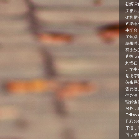
初级课
疚很久
确和足
直接给
生配合
了弯路
结果时
有少数
直接 o
到现在
让学生
是挺辛
荡来晃
告要批
佳办法
理解也
另外，我
Fell
且和各
干活，
面，刚