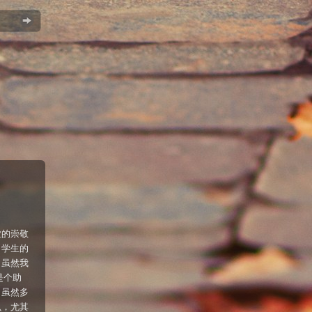
业的崇敬
了学生的
。虽然我
是个助
。虽然多
么，尤其