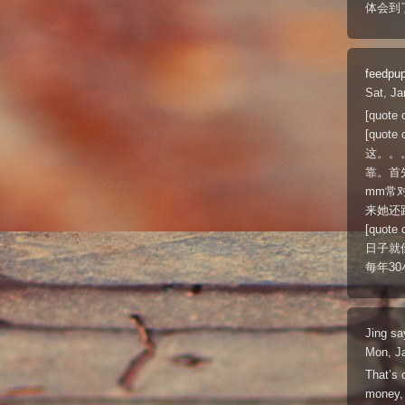
体会到
feedpu
Sat, Ja
[quo
[quot
这。。。
靠。首
mm常
来她还跑俺
[quo
日子就
每年3
Jing
sa
Mon, J
That’s 
money,