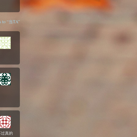
s to “当TA”
不过真的