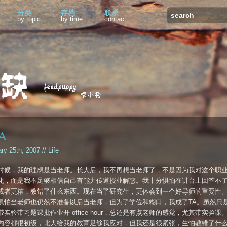
分类
存档
联系
by topic
by time
contact
A
ary 25th, 2007 //
Life
时候，我的理想是当老师。长大后，我不再想当老师了，不是因为我对这个职
化，而是我不足够相信自己有能力传道授业解惑。我十分惧怕在讲台上回答不
或者更糟，教错了什么东西。现在当了研究生，更体会到一个好导师的重要性
惧怕当老师也仍然不准备以后当老师，但为了学位和糊口，我成了TA。虽然只
实验带习题课批作业开 office hour，总还是有点老师的感觉，尤其带实验课
内容都很初级，北大给我的教育足够我应对，但我还是很紧张，生怕教错了什