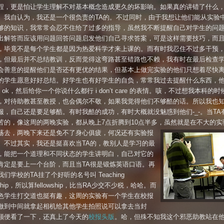
程，更是怕让学生理解不对基本概念造成更久的坏影响。如果真的讲错了什么
。我自认为，我还是一个很负责的TA的。不过同时，由于我想让他们能从实验
够的知识，我常常会忍不住给了过多的指导，虽然我不断提醒自己对学生的问
出解答而应该用问题回答问题启发他们自己寻求答案，可是这样需要技巧，而
，毕竟不是每个学生都是因为热爱科学才来上课的。而有时我忍住不过多干预
，但最后并不总结教训，反而觉得这弯路甚至错路也不赖，我有时在最后检查
会善意的提醒他们是否还有更优的结果，但基本上做完实验的他们只想着尽快
的学生愿意好好总结。好学生也有好学生的自负，常常我过去提醒什么东西，
h ok，然后给你一个你说什么都行 i don’t care 的表情。咳，不过想我本科的
，对待助教甚至教授，也会偶尔不敬，如果我觉得他们不够酷的话。所以我也
服，自己还是要足够酷。有时我酷的成功，有时大概就没魅惑到他们-_-。当TA
苦的，像这周的两晚实验，都从晚上7点折腾到10点半多，
虽然就是在不大的实
荡去，两晚下来还是免不了身心俱疲，何况还有实验报
。不过其实，我还是挺喜欢当TA的，教别人是学习的最
，能把一个道理和不同状态的学生讲明白，自己对它的
肯定是要上一个台阶，而且当TA很是锻炼英语口语。再
们学校的TA挂了个好听的名号叫 Teaching
owship，所以算fellowship，比当RA少交不少税，哈哈。而
色学生打交道也挺有趣，这周的实验有一个学生在校报
做到中间就拿起相机给其他学生拍照说可以拿去当封
顺便看了一下，还真上了今天的
校报头版
。哈，但殊不知我这个邪恶助教站在