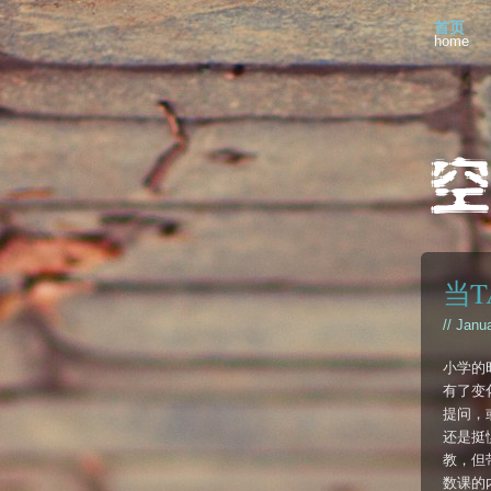
首页
home
当T
// Janu
小学的
有了变
提问，
还是挺
教，但带
数课的