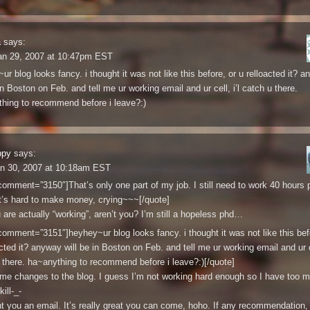
a
says:
an 29, 2007 at 10:47pm EST
ur blog looks fancy. i thought it was not like this before, or u relloacted it? 
in Boston on Feb. and tell me ur working email and ur cell, i’l catch u there.
hing to recommend before i leave?:)
ppy
says:
an 30, 2007 at 10:18am EST
comment=”3150″]That’s only one part of my job. I still need to work 40 hours 
t’s hard to make money, crying~~~[/quote]
 are actually “working”, aren’t you? I’m still a hopeless phd…
comment=”3151″]heyhey~ur blog looks fancy. i thought it was not like this bef
cted it? anyway will be in Boston on Feb. and tell me ur working email and ur ce
 there. ha~anything to recommend before i leave?:)[/quote]
ome changes to the blog. I guess I’m not working hard enough so I have too 
kill-_-
nt you an email. It’s really great you can come, hoho. If any recommendation, 