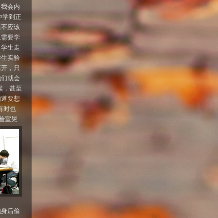
，我会内
中学到正
题不应该
且需要学
，学生走
学生实验
离开，只
他们就会
时候，甚至
知道要想
有时也
验室晃
他身后偷