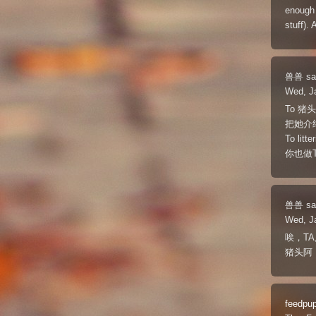
enough 
stuff).
兽兽
sa
Wed, J
To 猪头
把她介
To litte
你也做
兽兽
sa
Wed, J
唉，T
猪头阿
feedpu