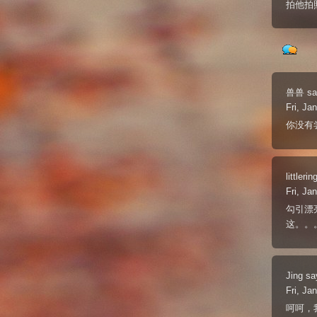
拍他拍照
兽兽
sa
Fri, Ja
你没有
littlerin
Fri, Ja
勾引漂
这。。
Jing
sa
Fri, Ja
呵呵，