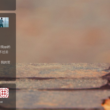
很pp的
不过后
了，我的苦
。
ke