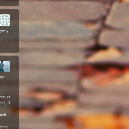
anyway
per
ore, or
ll, i’l
much
bring