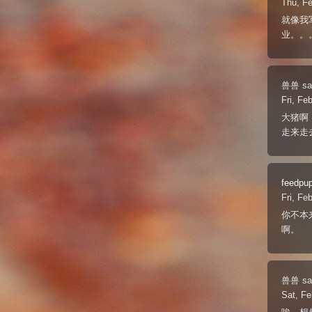
Thu, F
就像我
业。。
兽兽
sa
Fri, Fe
大猪啊
走来走
feedpu
Fri, Fe
你不本
啊。
兽兽
sa
Sat, Fe