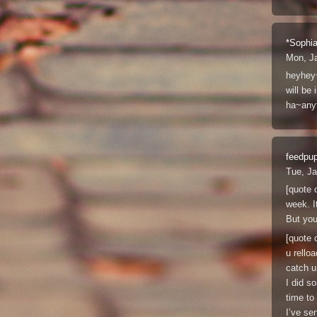
*Sophi
Mon, J
heyhey~
will be 
ha~anyt
feedpu
Tue, J
[quote 
week. I
But you
[quote 
u relloa
catch u
I did s
time to 
I’ve se